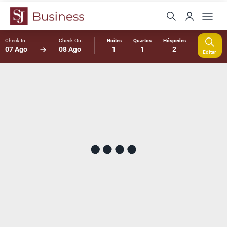
Check-In
Check-Out
Noites
Quartos
Hóspedes
07 Ago
08 Ago
1
1
2
Editar