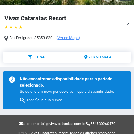
Vivaz Cataratas Resort
Foz Do Iguacu
85853-830
(
Ver no Mapa
)
FILTRAR
VER NO MAPA
Não encontramos disponibilidade para o período
selecionado.
Selecione um novo período e verifique a disponibilidade.
Modifique sua busca
atendimento1@vivazcataratas.com.br
554530260470
© 2026 Vivaz Cataratas Resort.
Todos os direitos reservados.