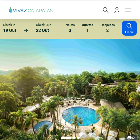
Check-In
Check-Out
Noites
Quartos
Hóspedes
19 Out
22 Out
3
1
2
Editar
42