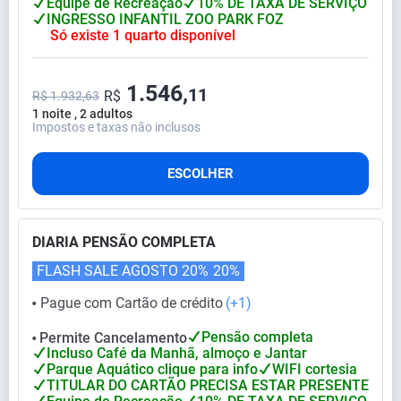
Equipe de Recreação
10% DE TAXA DE SERVIÇO
INGRESSO INFANTIL ZOO PARK FOZ
Só existe 1 quarto disponível
1.546,
11
R$
R$ 1.932,63
1 noite , 2 adultos
Impostos e taxas não inclusos
ESCOLHER
DIARIA PENSÃO COMPLETA
FLASH SALE AGOSTO 20%
20%
Pague com Cartão de crédito
(+1)
⬤
Pensão completa
Permite Cancelamento
⬤
Incluso Café da Manhã, almoço e Jantar
Parque Aquático clique para info
WIFI cortesia
TITULAR DO CARTÃO PRECISA ESTAR PRESENTE