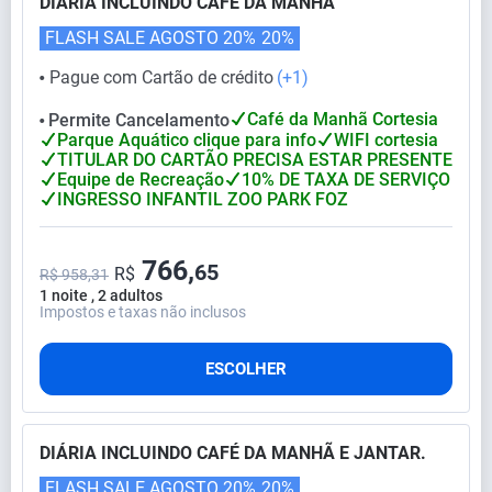
DIÁRIA INCLUINDO CAFÉ DA MANHÃ
FLASH SALE AGOSTO 20%
20%
Pague com Cartão de crédito
(+1)
⬤
Café da Manhã Cortesia
Permite Cancelamento
⬤
Parque Aquático clique para info
WIFI cortesia
TITULAR DO CARTÃO PRECISA ESTAR PRESENTE
Equipe de Recreação
10% DE TAXA DE SERVIÇO
INGRESSO INFANTIL ZOO PARK FOZ
766,
65
R$
R$ 958,31
1 noite , 2 adultos
Impostos e taxas não inclusos
ESCOLHER
DIÁRIA INCLUINDO CAFÉ DA MANHÃ E JANTAR.
FLASH SALE AGOSTO 20%
20%