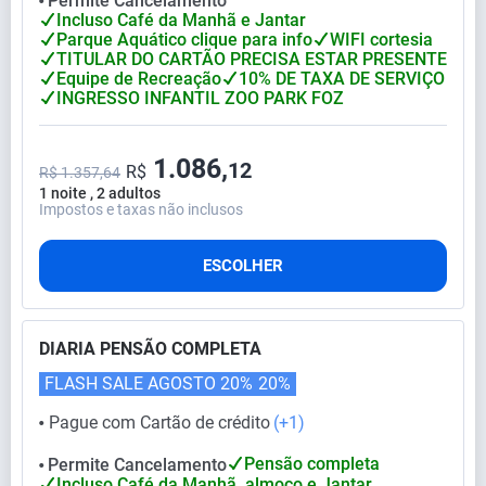
Permite Cancelamento
⬤
Incluso Café da Manhã e Jantar
Parque Aquático clique para info
WIFI cortesia
TITULAR DO CARTÃO PRECISA ESTAR PRESENTE
Equipe de Recreação
10% DE TAXA DE SERVIÇO
INGRESSO INFANTIL ZOO PARK FOZ
1.086,
12
R$
R$ 1.357,64
1 noite , 2 adultos
Impostos e taxas não inclusos
ESCOLHER
DIARIA PENSÃO COMPLETA
FLASH SALE AGOSTO 20%
20%
Pague com Cartão de crédito
(+1)
⬤
Pensão completa
Permite Cancelamento
⬤
Incluso Café da Manhã, almoço e Jantar