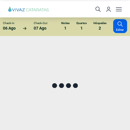
Check-In
Check-Out
Noites
Quartos
Hóspedes
06 Ago
07 Ago
1
1
2
Editar