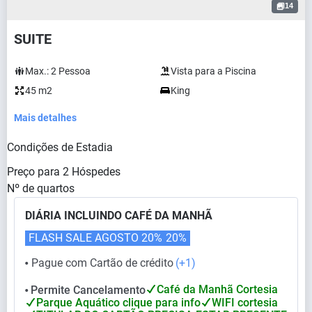
14
SUITE
Max.:
2
Pessoa
Vista para a Piscina
45 m2
King
Mais detalhes
Condições de Estadia
Preço para
2
Hóspedes
Nº de quartos
DIÁRIA INCLUINDO CAFÉ DA MANHÃ
FLASH SALE AGOSTO 20%
20%
Pague com Cartão de crédito
(+1)
⬤
Café da Manhã Cortesia
Permite Cancelamento
⬤
Parque Aquático clique para info
WIFI cortesia