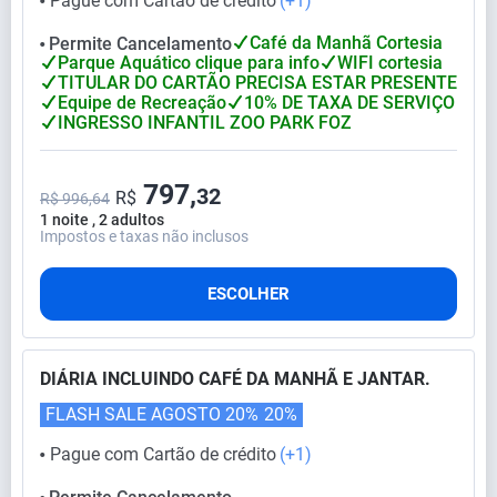
Pague com Cartão de crédito
(+1)
⬤
Café da Manhã Cortesia
Permite Cancelamento
⬤
Parque Aquático clique para info
WIFI cortesia
TITULAR DO CARTÃO PRECISA ESTAR PRESENTE
Equipe de Recreação
10% DE TAXA DE SERVIÇO
INGRESSO INFANTIL ZOO PARK FOZ
797,
32
R$
R$ 996,64
1 noite , 2 adultos
Impostos e taxas não inclusos
ESCOLHER
DIÁRIA INCLUINDO CAFÉ DA MANHÃ E JANTAR.
FLASH SALE AGOSTO 20%
20%
Pague com Cartão de crédito
(+1)
⬤