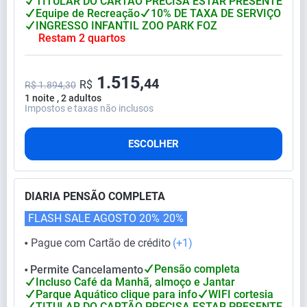
TITULAR DO CARTÃO PRECISA ESTAR PRESENTE
Equipe de Recreação
10% DE TAXA DE SERVIÇO
INGRESSO INFANTIL ZOO PARK FOZ
Restam 2 quartos
1.515,
44
R$
R$ 1.894,30
1 noite , 2 adultos
Impostos e taxas não inclusos
ESCOLHER
DIARIA PENSÃO COMPLETA
FLASH SALE AGOSTO 20%
20%
Pague com Cartão de crédito
(+1)
⬤
Pensão completa
Permite Cancelamento
⬤
Incluso Café da Manhã, almoço e Jantar
Parque Aquático clique para info
WIFI cortesia
TITULAR DO CARTÃO PRECISA ESTAR PRESENTE