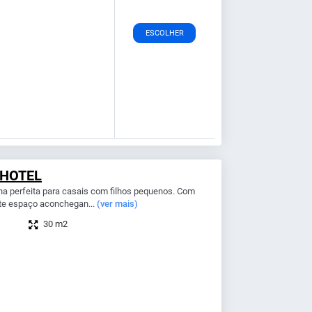
ESCOLHER
 HOTEL
ha perfeita para casais com filhos pequenos. Com
te espaço aconchegan...
(ver mais)
30 m2