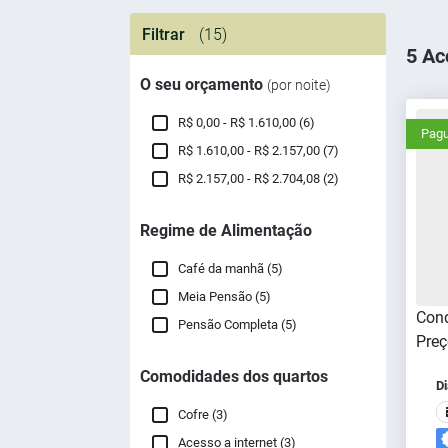
Filtrar
(15)
5 Ac
O seu orçamento
(por noite)
R$ 0,00 - R$ 1.610,00 (6)
Pagu
R$ 1.610,00 - R$ 2.157,00 (7)
R$ 2.157,00 - R$ 2.704,08 (2)
Regime de Alimentação
Café da manhã (5)
Meia Pensão (5)
Cond
Pensão Completa (5)
Preç
Comodidades dos quartos
Di
Cofre (3)
Acesso a internet (3)