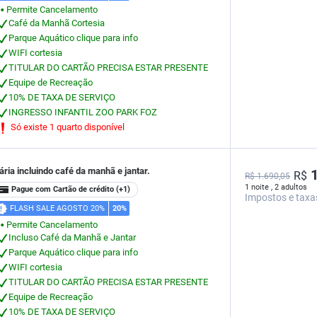
Permite Cancelamento
⬤
Café da Manhã Cortesia
Parque Aquático clique para info
WIFI cortesia
TITULAR DO CARTÃO PRECISA ESTAR PRESENTE
Equipe de Recreação
10% DE TAXA DE SERVIÇO
INGRESSO INFANTIL ZOO PARK FOZ
Só existe 1 quarto disponível
ária incluindo café da manhã e jantar.
1
R$
R$ 1.690,05
1 noite , 2 adultos
Pague com Cartão de crédito
(+1)
Impostos e taxa
FLASH SALE AGOSTO 20%
20%
Permite Cancelamento
⬤
Incluso Café da Manhã e Jantar
Parque Aquático clique para info
WIFI cortesia
TITULAR DO CARTÃO PRECISA ESTAR PRESENTE
Equipe de Recreação
10% DE TAXA DE SERVIÇO