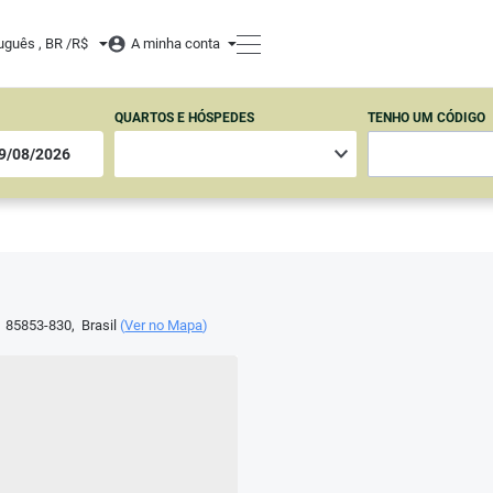
uguês , BR /
R$
A minha conta
QUARTOS E HÓSPEDES
TENHO UM CÓDIGO
,
85853-830
,
Brasil
(
Ver no Mapa
)