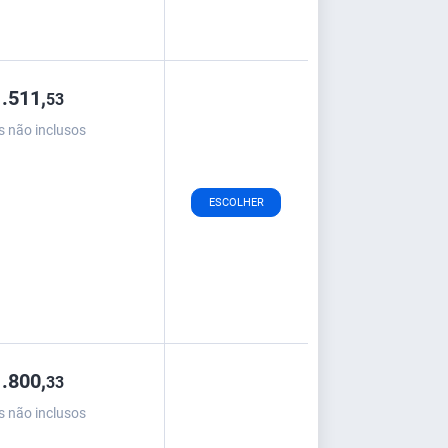
.511,
53
s não inclusos
ESCOLHER
.800,
33
s não inclusos