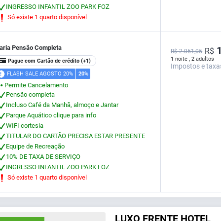
INGRESSO INFANTIL ZOO PARK FOZ
Só existe 1 quarto disponível
iaria Pensão Completa
1
R$
R$ 2.051,05
1 noite , 2 adultos
Pague com Cartão de crédito
(+1)
Impostos e taxa
FLASH SALE AGOSTO 20%
20%
Permite Cancelamento
⬤
Pensão completa
Incluso Café da Manhã, almoço e Jantar
Parque Aquático clique para info
WIFI cortesia
TITULAR DO CARTÃO PRECISA ESTAR PRESENTE
Equipe de Recreação
10% DE TAXA DE SERVIÇO
INGRESSO INFANTIL ZOO PARK FOZ
Só existe 1 quarto disponível
LUXO FRENTE HOTEL