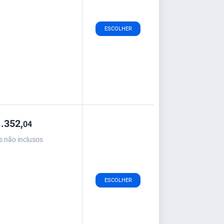
ESCOLHER
.352,
04
s não inclusos
ESCOLHER