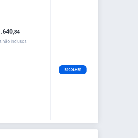
.640,
84
s não inclusos
ESCOLHER