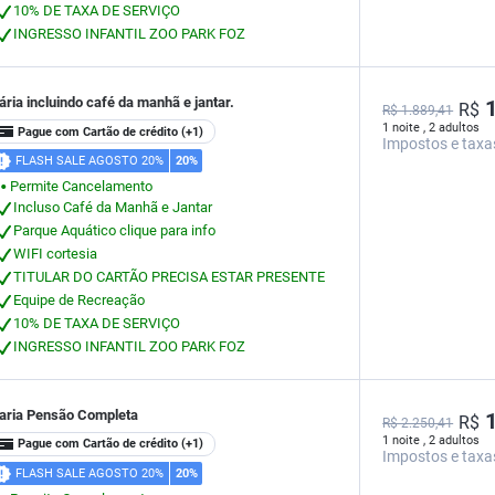
10% DE TAXA DE SERVIÇO
INGRESSO INFANTIL ZOO PARK FOZ
ária incluindo café da manhã e jantar.
1
R$
R$ 1.889,41
1 noite , 2 adultos
Pague com Cartão de crédito
(+1)
Impostos e taxa
FLASH SALE AGOSTO 20%
20%
Permite Cancelamento
⬤
Incluso Café da Manhã e Jantar
Parque Aquático clique para info
WIFI cortesia
TITULAR DO CARTÃO PRECISA ESTAR PRESENTE
Equipe de Recreação
10% DE TAXA DE SERVIÇO
INGRESSO INFANTIL ZOO PARK FOZ
iaria Pensão Completa
1
R$
R$ 2.250,41
1 noite , 2 adultos
Pague com Cartão de crédito
(+1)
Impostos e taxa
FLASH SALE AGOSTO 20%
20%