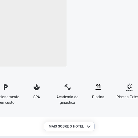
cionamento
SPA
Academia de
Piscina
Piscina Exter
om custo
ginástica
MAIS SOBRE O HOTEL