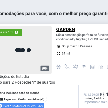
omodações para você, com o melhor preço garanti
GARDEN
e até 10x
São a combinação perfeita de funcion
condicionado, frigobar, TV LCD, secado
Ocup.max.: 3 Pessoas
24 m2
8
ições de Estadia
o para
2
Hóspedes
Nº de quartos
ária incluindo café da manhã
1
R$
R$ 1.329,05
1 noite , 2 adultos
Pague com Cartão de crédito
(+1)
Impostos e taxa
FLASH SALE AGOSTO 20%
20%