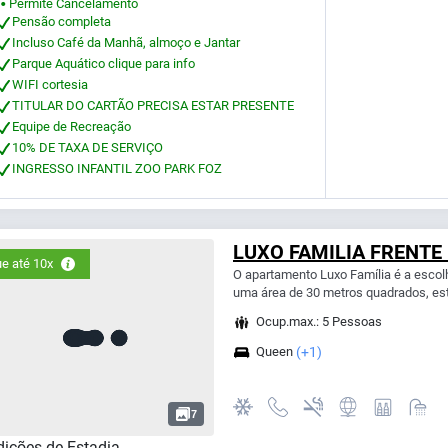
Permite Cancelamento
⬤
Pensão completa
Incluso Café da Manhã, almoço e Jantar
Parque Aquático clique para info
WIFI cortesia
TITULAR DO CARTÃO PRECISA ESTAR PRESENTE
Equipe de Recreação
10% DE TAXA DE SERVIÇO
INGRESSO INFANTIL ZOO PARK FOZ
LUXO FAMILIA FRENTE
e até 10x
O apartamento Luxo Família é a escol
uma área de 30 metros quadrados, es
Ocup.max.: 5 Pessoas
Queen
(+1)
7
ições de Estadia