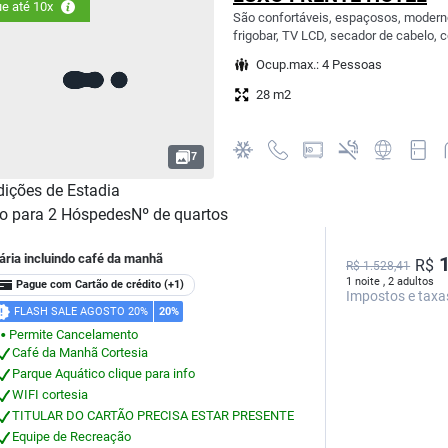
e até 10x
São confortáveis, espaçosos, modern
frigobar, TV LCD, secador de cabelo, c
Ocup.max.: 4 Pessoas
28 m2
7
ições de Estadia
o para
2
Hóspedes
Nº de quartos
ária incluindo café da manhã
1
R$
R$ 1.528,41
1 noite , 2 adultos
Pague com Cartão de crédito
(+1)
Impostos e taxa
FLASH SALE AGOSTO 20%
20%
Permite Cancelamento
⬤
Café da Manhã Cortesia
Parque Aquático clique para info
WIFI cortesia
TITULAR DO CARTÃO PRECISA ESTAR PRESENTE
Equipe de Recreação