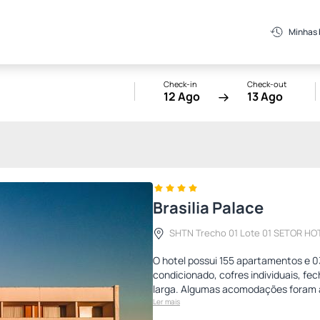
Minhas
Check-in
Check-out
12 Ago
13 Ago
Brasilia Palace
SHTN Trecho 01 Lote 01 SETOR HOT
O hotel possui 155 apartamentos e 03
condicionado, cofres individuais, fe
larga. Algumas acomodações foram 
Ler mais