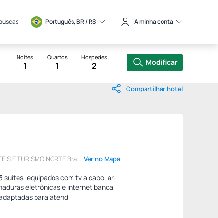
 buscas
Português, BR / 
R$
A minha conta
Noites
Quartos
Hóspedes
Modificar
1
1
2
Compartilhar hotel
EIS E TURISMO NORTE Bra...
Ver no Mapa
 suítes, equipados com tv a cabo, ar-
chaduras eletrônicas e internet banda
adaptadas para atend