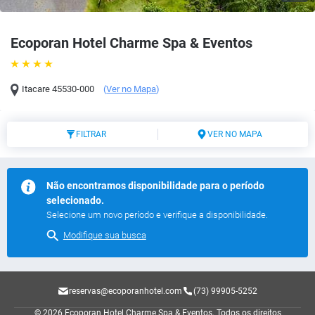
Ecoporan Hotel Charme Spa & Eventos
Itacare
45530-000
(
Ver no Mapa
)
FILTRAR
VER NO MAPA
Não encontramos disponibilidade para o período
selecionado.
Selecione um novo período e verifique a disponibilidade.
Modifique sua busca
reservas@ecoporanhotel.com
(73) 99905-5252
© 2026 Ecoporan Hotel Charme Spa & Eventos.
Todos os direitos