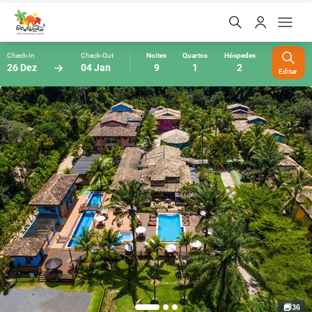
Check-In
Check-Out
Noites
Quartos
Hóspedes
26 Dez
04 Jan
9
1
2
Editar
36