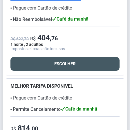
Pague com Cartão de crédito
⬤
Café da manhã
Não Reembolsável
⬤
404,
76
R$
R$ 622,70
1 noite , 2 adultos
Impostos e taxas não inclusos
ESCOLHER
MELHOR TARIFA DISPONIVEL
Pague com Cartão de crédito
⬤
Café da manhã
Permite Cancelamento
⬤
814,
00
R$