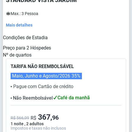
STANDARD VISTA JARDIM
Max.:
3
Pessoa
Mais detalhes
Condições de Estadia
Preço para
2
Hóspedes
Nº de quartos
TARIFA NÃO REEMBOLSÁVEL
Maio, Junho e Agosto/2026
35%
Pague com Cartão de crédito
⬤
Café da manhã
Não Reembolsável
⬤
367,
96
R$
R$ 566,09
1 noite , 2 adultos
Impostos e taxas não inclusos