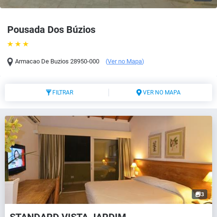
Pousada Dos Búzios
Armacao De Buzios
28950-000
(
Ver no Mapa
)
FILTRAR
VER NO MAPA
3