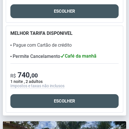
ESCOLHER
MELHOR TARIFA DISPONIVEL
Pague com Cartão de crédito
⬤
Café da manhã
Permite Cancelamento
⬤
740,
00
R$
1 noite , 2 adultos
Impostos e taxas não inclusos
ESCOLHER