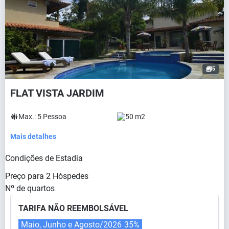
5
FLAT VISTA JARDIM
Max.:
5
Pessoa
50 m2
Mais detalhes
Condições de Estadia
Preço para
2
Hóspedes
Nº de quartos
TARIFA NÃO REEMBOLSÁVEL
Maio, Junho e Agosto/2026
35%