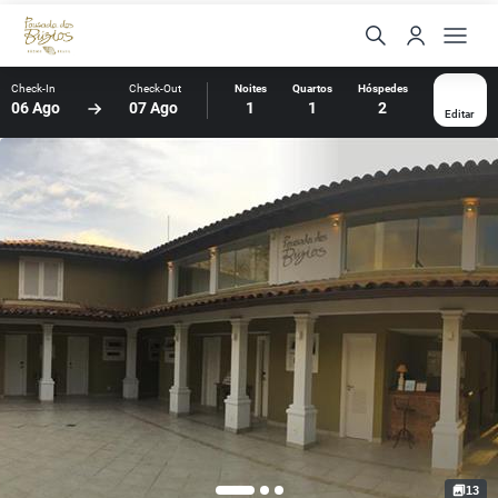
Check-In
Check-Out
Noites
Quartos
Hóspedes
06 Ago
07 Ago
1
1
2
Editar
13