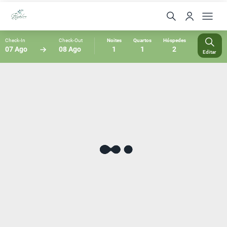
Check-In
Check-Out
Noites
Quartos
Hóspedes
07 Ago
08 Ago
1
1
2
Editar