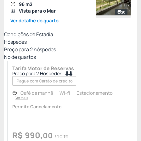
96 m2
Vista para o Mar
20
Ver detalhe do quarto
Condições de Estadia
Hóspedes
Preço para
2
hóspedes
Nº de quartos
Tarifa Motor de Reservas
Preço para 2 Hóspedes:
Pague com Cartão de crédito
Café da manhã
Wi-fi
Estacionamento
Ver mais
Permite Cancelamento
R$
990,
00
/noite