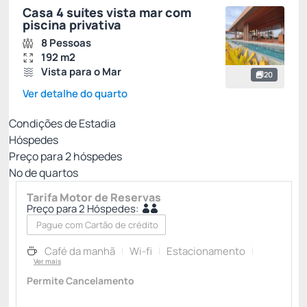
Casa 4 suítes vista mar com
piscina privativa
8 Pessoas
192 m2
Vista para o Mar
20
Ver detalhe do quarto
Condições de Estadia
Hóspedes
Preço para
2
hóspedes
Nº de quartos
Tarifa Motor de Reservas
Preço para 2 Hóspedes:
Pague com Cartão de crédito
Café da manhã
Wi-fi
Estacionamento
Ver mais
Permite Cancelamento