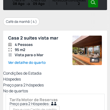
Check-in
Check-out
Noites
Quartos
Hóspedes
08 Ago
09 Ago
1
1
2
Café da manhã (
4
)
Casa 2 suítes vista mar
4 Pessoas
95 m2
Vista para o Mar
20
Ver detalhe do quarto
Condições de Estadia
Hóspedes
Preço para
2
hóspedes
Nº de quartos
Tarifa Motor de Reservas
Preço para 2 Hóspedes:
Pague com Cartão de crédito