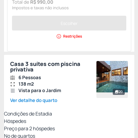
Total de
R$ 990,00
Impostos e taxas não inclusos
Escolher
Restrições
Casa 3 suítes com piscina
privativa
6 Pessoas
138 m2
Vista para o Jardim
20
Ver detalhe do quarto
Condições de Estadia
Hóspedes
Preço para
2
hóspedes
Nº de quartos