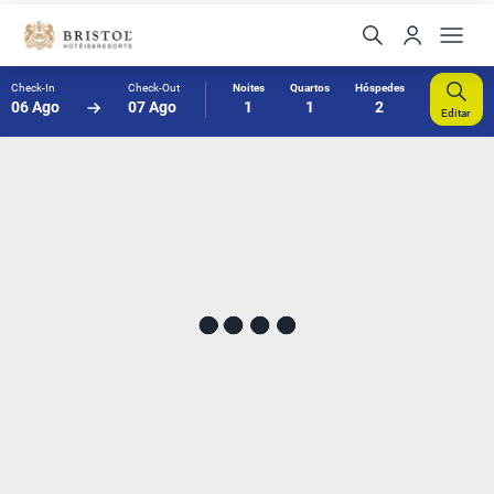
Check-In
Check-Out
Noites
Quartos
Hóspedes
06 Ago
07 Ago
1
1
2
Editar