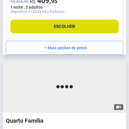
409,
95
R$
R$ 455,50
1 noite , 2 adultos
Impostos e taxas não inclusos
ESCOLHER
Mais opções de preço
6
Quarto Família