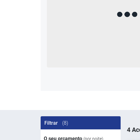
Filtrar
(8)
4 Ac
O seu orçamento
(por noite)