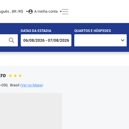
uguês , BR /
R$
A minha conta
DATAS DA ESTADIA
QUARTOS E HÓSPEDES
tro
-050
,
Brasil
(
Ver no Mapa
)