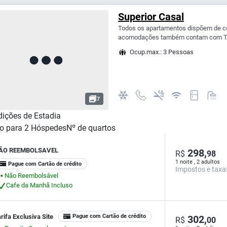
Superior Casal
Todos os apartamentos dispõem de co
acomodações também contam com TV 
Ocup.max.: 3 Pessoas
7
ições de Estadia
o para
2
Hóspedes
Nº de quartos
ÃO REEMBOLSAVEL
298,
R$
98
1 noite , 2 adultos
Pague com Cartão de crédito
Impostos e taxa
Não Reembolsável
⬤
Cafe da Manhã Incluso
rifa Exclusiva Site
Pague com Cartão de crédito
302,
R$
00