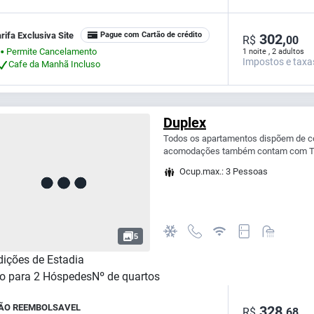
rifa Exclusiva Site
Pague com Cartão de crédito
302,
R$
00
Permite Cancelamento
1 noite , 2 adultos
⬤
Impostos e taxa
Cafe da Manhã Incluso
Duplex
Todos os apartamentos dispõem de co
acomodações também contam com TV 
Ocup.max.: 3 Pessoas
5
ições de Estadia
o para
2
Hóspedes
Nº de quartos
ÃO REEMBOLSAVEL
328,
R$
68