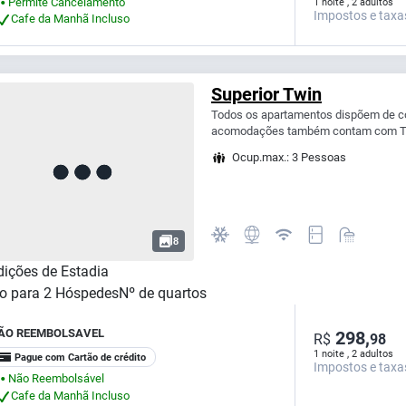
Permite Cancelamento
1 noite , 2 adultos
⬤
Impostos e taxa
Cafe da Manhã Incluso
Superior Twin
Todos os apartamentos dispõem de co
acomodações também contam com TV 
Ocup.max.: 3 Pessoas
8
ições de Estadia
o para
2
Hóspedes
Nº de quartos
ÃO REEMBOLSAVEL
298,
R$
98
1 noite , 2 adultos
Pague com Cartão de crédito
Impostos e taxa
Não Reembolsável
⬤
Cafe da Manhã Incluso