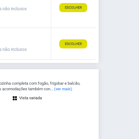
ESCOLHER
s não inclusos
ESCOLHER
s não inclusos
zinha completa com fogão, frigobar e balcão,
 As acomodações também con...
(ver mais)
Vista variada