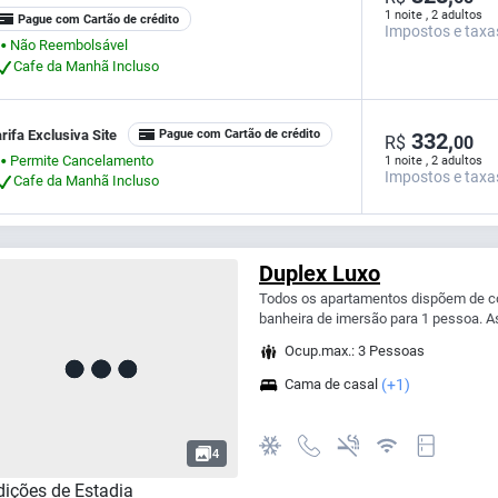
1 noite , 2 adultos
Pague com Cartão de crédito
Impostos e taxa
Não Reembolsável
⬤
Cafe da Manhã Incluso
rifa Exclusiva Site
Pague com Cartão de crédito
332,
R$
00
Permite Cancelamento
1 noite , 2 adultos
⬤
Impostos e taxa
Cafe da Manhã Incluso
Duplex Luxo
Todos os apartamentos dispõem de co
banheira de imersão para 1 pessoa.
Ocup.max.: 3 Pessoas
Cama de casal
(+1)
4
ições de Estadia