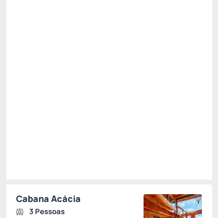
Pague com Cartão de crédito
(+1)
Kit Taças e Chamas
Baú de Café da Manhã
Ver mais
Não Reembolsável
R$
1.689,
78
/noite
Total de
R$ 1.689,78
Impostos e taxas não inclusos
Escolher
Restrições
Cabana Acácia
3 Pessoas