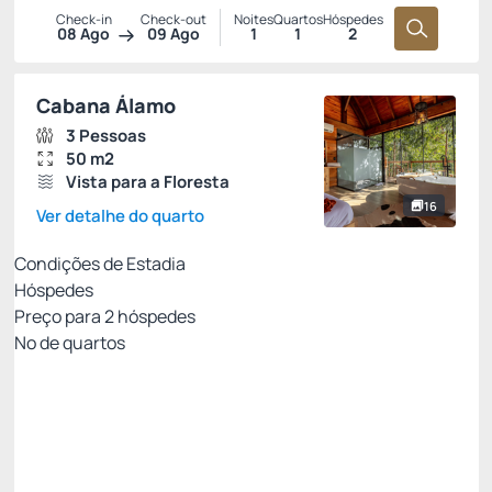
Check-in
Check-out
Noites
Quartos
Hóspedes
08 Ago
09 Ago
1
1
2
Cabana Álamo
3 Pessoas
50 m2
Vista para a Floresta
16
Ver detalhe do quarto
Condições de Estadia
Hóspedes
Preço para
2
hóspedes
Nº de quartos
Tarifa PIX
Preço para 2 Hóspedes:
Pague com Depósito bancário
Não Reembolsável