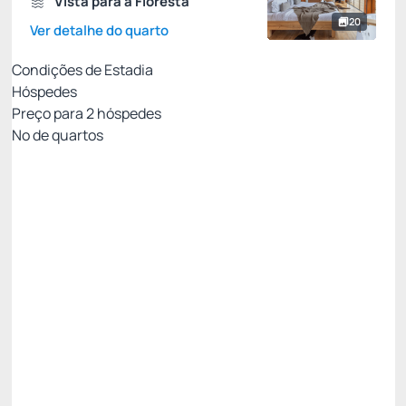
Vista para a Floresta
20
Ver detalhe do quarto
Condições de Estadia
Hóspedes
Preço para
2
hóspedes
Nº de quartos
Entre Pais & Filhos
Preço para 2 Hóspedes:
Pague com Cartão de crédito
(+1)
Colchão extra - uma criança de até 12 anos
Ver mais
Não Reembolsável
R$
1.527,
89
/noite
Total de
R$ 1.527,89
Impostos e taxas não inclusos