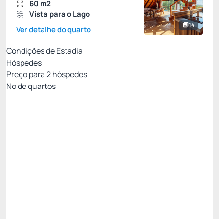
60 m2
Vista para o Lago
14
Ver detalhe do quarto
Condições de Estadia
Hóspedes
Preço para
2
hóspedes
Nº de quartos
Entre Pais & Filhos
Preço para 2 Hóspedes:
Pague com Cartão de crédito
(+1)
Colchão extra - uma criança de até 12 anos
Ver mais
Não Reembolsável
R$
1.367,
00
/noite
Total de
R$ 1.367,00