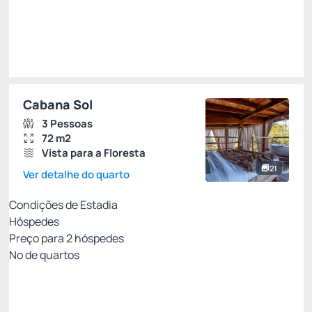
Escolher
Restrições
Cabana Sol
3 Pessoas
72 m2
Vista para a Floresta
21
Ver detalhe do quarto
Condições de Estadia
Hóspedes
Preço para
2
hóspedes
Nº de quartos
Entre Pais & Filhos
Preço para 2 Hóspedes:
Pague com Cartão de crédito
(+1)