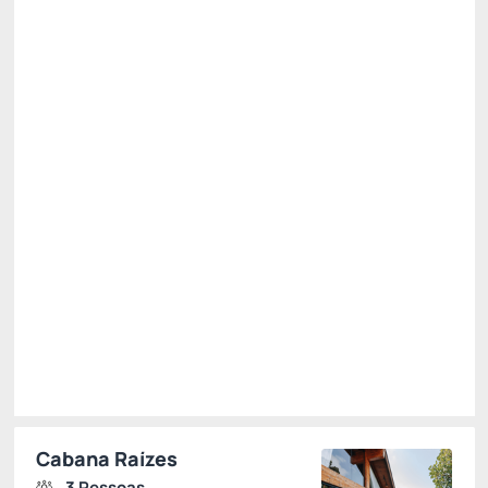
Não Reembolsável
R$
1.478,
88
/noite
Total de
R$ 1.478,88
Impostos e taxas não inclusos
Escolher
Restrições
Cabana Raízes
3 Pessoas