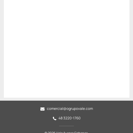
Kit Taças e Chamas
Baú de Café da Manhã
Ver mais
Não Reembolsável
R$
1.802,
75
/noite
Total de
R$ 1.802,75
Impostos e taxas não inclusos
Escolher
Restrições
comercial@ogrupovale.com
48 3220-1760
© 2026 Vale Aurora Cabanas.