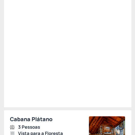
Kit Taças e Chamas
Baú de Café da Manhã
Ver mais
Não Reembolsável
R$
1.789,
70
/noite
Total de
R$ 1.789,70
Impostos e taxas não inclusos
Escolher
Restrições
Cabana Plátano
3 Pessoas
Vista para a Floresta