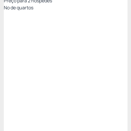
Preço para
2
hóspedes
Nº de quartos
Tarifa PIX
Preço para 2 Hóspedes:
Pague com Depósito bancário
Não Reembolsável
Só existe 1 quarto disponível
R$
1.241,
70
/noite
Total de
R$ 1.241,70
Impostos e taxas não inclusos
Escolher
Tarifa Cartão - Até 6x sem juros