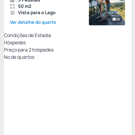
50 m2
Vista para o Lago
29
Ver detalhe do quarto
Condições de Estadia
Hóspedes
Preço para
2
hóspedes
Nº de quartos
Entre Pais & Filhos
Preço para 2 Hóspedes:
Pague com Cartão de crédito
(+1)
Colchão extra - uma criança de até 12 anos
Ver mais
Não Reembolsável
R$
1.298,
78
/noite
Total de
R$ 1.298,78