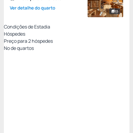
Ver detalhe do quarto
15
Condições de Estadia
Hóspedes
Preço para
2
hóspedes
Nº de quartos
Entre Pais & Filhos
Preço para 2 Hóspedes:
Pague com Cartão de crédito
(+1)
Colchão extra - uma criança de até 12 anos
Ver mais
Não Reembolsável
R$
1.402,
70
/noite
Total de
R$ 1.402,70
Impostos e taxas não inclusos