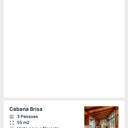
Kit Taças e Chamas
Baú de Café da Manhã
Ver mais
Não Reembolsável
R$
1.817,
89
/noite
Total de
R$ 1.817,89
Impostos e taxas não inclusos
Escolher
Restrições
Cabana Brisa
3 Pessoas
55 m2