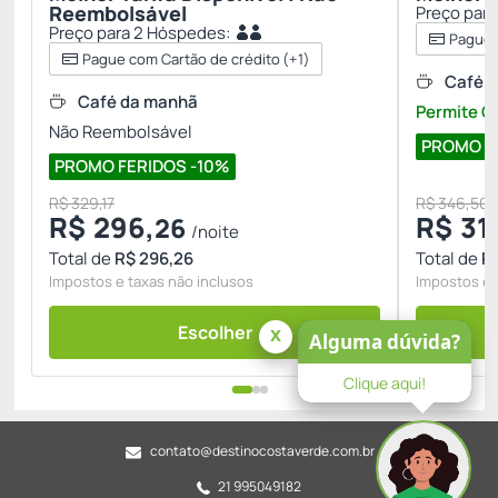
Reembolsável
Preço par
Preço para 2 Hóspedes:
Pague 
Pague com Cartão de crédito
(+1)
Café 
Café da manhã
Permite 
Não Reembolsável
PROMO F
PROMO FERIDOS -10%
R$ 329,17
R$ 346,50
R$
296,
R$
311
26
/noite
Total de
R$ 296,26
Total de
R$
Impostos e taxas não inclusos
Impostos e 
Escolher
x
Alguma dúvida?
Clique aqui!
contato@destinocostaverde.com.br
21 995049182