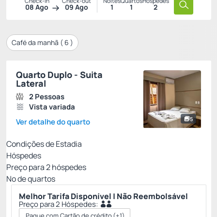
Check-in
Check-out
Noites
Quartos
Hóspedes
08 Ago
09 Ago
1
1
2
Café da manhã (
6
)
Quarto Duplo - Suita
Lateral
2 Pessoas
Vista variada
5
Ver detalhe do quarto
Condições de Estadia
Hóspedes
Preço para
2
hóspedes
Nº de quartos
Melhor Tarifa Disponível | Não Reembolsável
Preço para 2 Hóspedes:
Pague com Cartão de crédito
(+1)