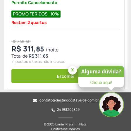
Permite Cancelamento
PROMO FERIDOS -10%
Restam 2 quartos
R$ 346,50
R$
311,
85
/noite
Total de
R$ 311,85
Impostos e taxas não inclusos
x
Alguma dúvida?
Escolher
Clique aqui!
contato@destinocostaverde.com.br
24 981204829
© 2026 Lonier Praia Inn Flats.
Política de Cookies