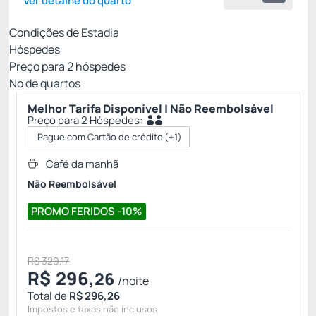
Ver detalhe do quarto
Condições de Estadia
Hóspedes
Preço para
2
hóspedes
Nº de quartos
Melhor Tarifa Disponível | Não Reembolsável
Preço para 2 Hóspedes:
Pague com Cartão de crédito
(+1)
Café da manhã
Não Reembolsável
PROMO FERIDOS -10%
R$ 329,17
R$
296,
26
/noite
Total de
R$ 296,26
Impostos e taxas não inclusos