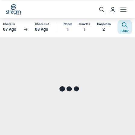
Check-In
Check-Out
Noites
Quartos
Hóspedes
07 Ago
08 Ago
1
1
2
Editar