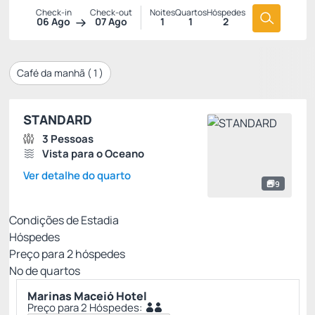
Check-in
Check-out
Noites
Quartos
Hóspedes
06 Ago
07 Ago
1
1
2
Café da manhã (
1
)
STANDARD
3 Pessoas
Vista para o Oceano
Ver detalhe do quarto
9
Condições de Estadia
Hóspedes
Preço para
2
hóspedes
Nº de quartos
Marinas Maceió Hotel
Preço para 2 Hóspedes: