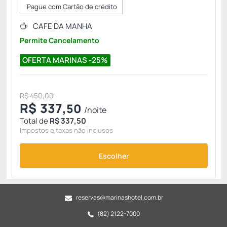
Pague com Cartão de crédito
CAFE DA MANHA
Permite Cancelamento
OFERTA MARINAS -25%
R$ 450,00
R$
337,
50
/noite
Total de
R$ 337,50
Impostos e taxas não inclusos
Escolher
reservas@marinashotel.com.br
(82) 2122-7000