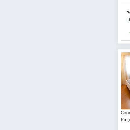
N
Cond
Preç