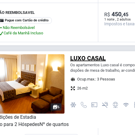
ÃO REEMBOLSAVEL
450,
R$
45
1 noite , 2 adultos
Pague com Cartão de crédito
Impostos e taxa
Não Reembolsável
⬤
Café da Manhã Incluso
LUXO CASAL
Os apartamentos Luxo casal é compo
dispões de mesa de trabalho, ar-condi
Ocup.max.: 3 Pessoas
26 m2
5
ições de Estadia
o para
2
Hóspedes
Nº de quartos