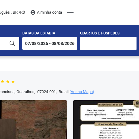
uguês , BR /
R$
A minha conta
DATAS DA ESTADIA
QUARTOS E HÓSPEDES
rancisca
,
Guarulhos
,
07024-001
,
Brasil
(
Ver no Mapa
)