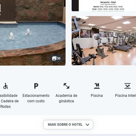
36
ssibilidade
Estacionamento
Academia de
Piscina
Piscina Inter
 Cadeira de
com custo
ginástica
Rodas
MAIS SOBRE O HOTEL