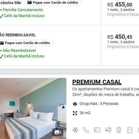
clusiva Site
Pague com Cartão de crédito
455,
R$
00
Permite Cancelamento
1 noite , 2 adultos
⬤
Impostos e taxa
Café da Manhã Incluso
ÃO REEMBOLSAVEL
450,
R$
45
1 noite , 2 adultos
Pague com Cartão de crédito
Impostos e taxa
Não Reembolsável
⬤
Café da Manhã Incluso
PREMIUM CASAL
Os apartamentos Premium casal é co
26m², dispões de mesa de trabalho, ar
Ocup.max.: 3 Pessoas
26 m2
5