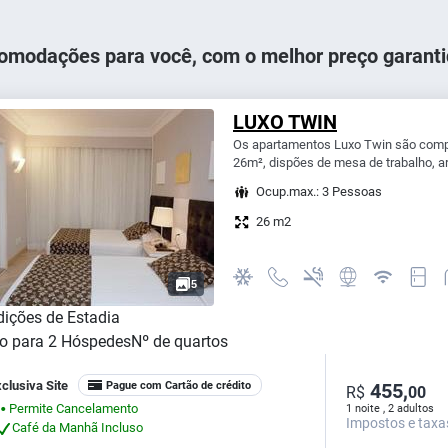
omodações para você, com o melhor preço garanti
LUXO TWIN
Os apartamentos Luxo Twin são compo
26m², dispões de mesa de trabalho, ar
Ocup.max.: 3 Pessoas
26 m2
5
ições de Estadia
o para
2
Hóspedes
Nº de quartos
clusiva Site
Pague com Cartão de crédito
455,
R$
00
Permite Cancelamento
1 noite , 2 adultos
⬤
Impostos e taxa
Café da Manhã Incluso