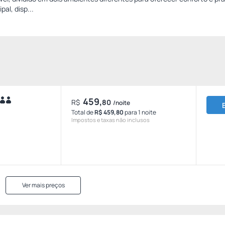
pal, disp...
459,
R$
80
/noite
Total de
R$ 459,80
para 1 noite
Impostos e taxas não inclusos
Ver mais preços