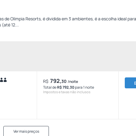
s de Olímpia Resorts, é dividida em 3 ambientes, é a escolha ideal pa
 (até 12...
792,
R$
30
/noite
Total de
R$ 792,30
para 1 noite
Impostos e taxas não inclusos
Ver mais preços