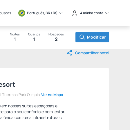
 buscas
Português, BR / 
R$
A minha conta
Noites
Quartos
Hóspedes
Modificar
1
1
2
Compartilhar hotel
esort
l Thermas Park Olimpia
Ver no Mapa
 em nossas suítes espaçosas e
e para o seu conforto e bem-estar.
a única com uma infraestrutura c