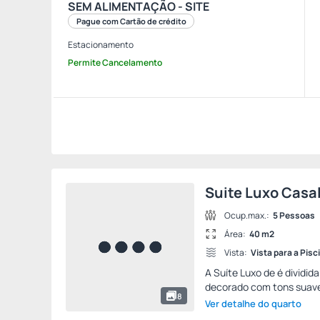
SEM ALIMENTAÇÃO - SITE
Pague com Cartão de crédito
Estacionamento
Permite Cancelamento
Suite Luxo Casa
Ocup.max.:
5 Pessoas
Área:
40 m2
Vista:
Vista para a Pisc
A Suíte Luxo de é dividi
decorado com tons suave
8
Ver detalhe do quarto