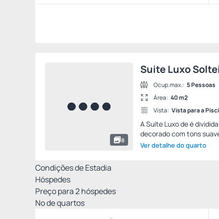
Suite Luxo Solte
Ocup.max.:
5 Pessoas
Área:
40 m2
Vista:
Vista para a Pisc
A Suíte Luxo de é dividi
decorado com tons suave
8
Ver detalhe do quarto
Condições de Estadia
Hóspedes
Preço para
2
hóspedes
Nº de quartos