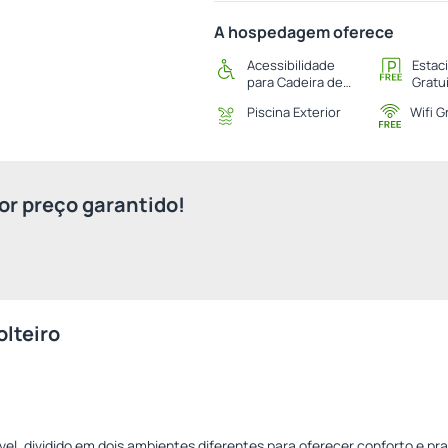
A hospedagem oferece
Acessibilidade
Estac
para Cadeira de
Gratu
Rodas
Piscina Exterior
Wifi G
r preço garantido!
olteiro
vel, dividido em dois ambientes diferentes para oferecer conforto e pr