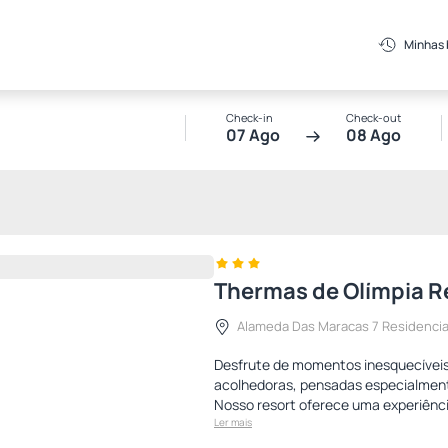
Minhas
Check-in
Check-out
07 Ago
08 Ago
Thermas de Olímpia R
Alameda Das Maracas 7 Residencia
Desfrute de momentos inesquecíveis
acolhedoras, pensadas especialment
Nosso resort oferece uma experiênci
Ler mais