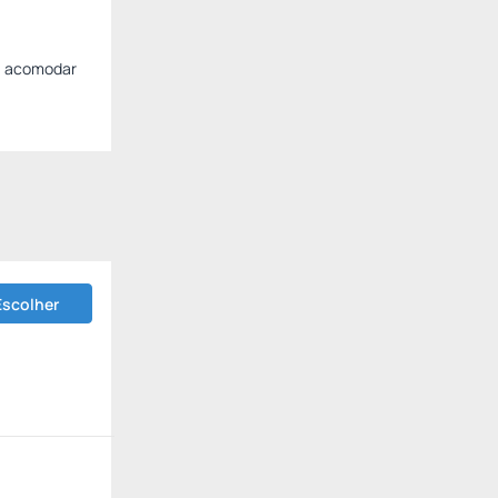
ra acomodar
Escolher