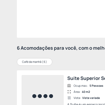
6 Acomodações para você, com o melho
Café da manhã (
6
)
Suíte Superior S
Ocup.max.:
5 Pessoas
Área:
40 m2
Vista:
Vista variada
A Suíte é um espaço incrí