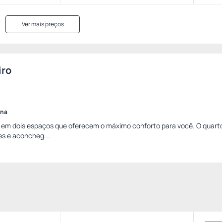
Ver mais preços
iro
ina
da em dois espaços que oferecem o máximo conforto para você. O quarto
s e aconcheg...