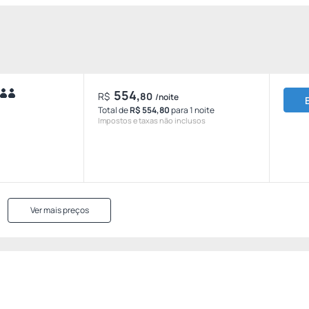
554,
R$
80
/noite
Total de
R$ 554,80
para 1 noite
Impostos e taxas não inclusos
Ver mais preços