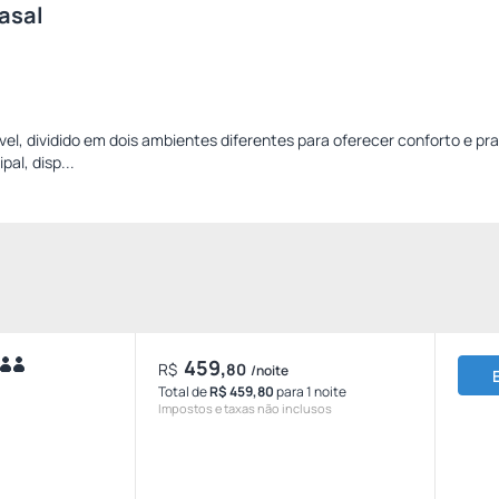
asal
vel, dividido em dois ambientes diferentes para oferecer conforto e pr
pal, disp...
459,
R$
80
/noite
Total de
R$ 459,80
para 1 noite
Impostos e taxas não inclusos