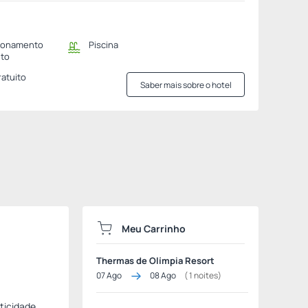
ionamento
Piscina
ito
ratuito
Saber mais sobre o hotel
Meu Carrinho
Thermas de Olímpia Resort
07 Ago
08 Ago
(
1
noites)
aticidade