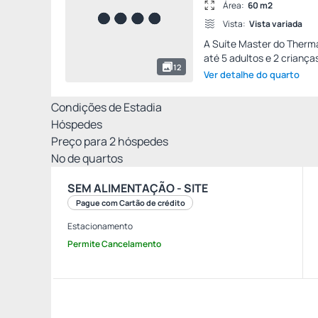
Área:
60 m2
Vista:
Vista variada
A Suíte Master do Therma
até 5 adultos e 2 crianças
12
Ver detalhe do quarto
Condições de Estadia
Hóspedes
Preço para
2
hóspedes
Nº de quartos
SEM ALIMENTAÇÃO - SITE
Pague com Cartão de crédito
Estacionamento
Permite Cancelamento