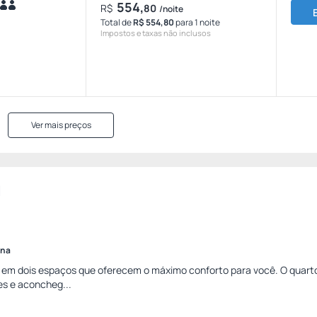
554,
R$
80
/noite
Total de
R$ 554,80
para 1 noite
Impostos e taxas não inclusos
Ver mais preços
l
ina
da em dois espaços que oferecem o máximo conforto para você. O quarto
s e aconcheg...