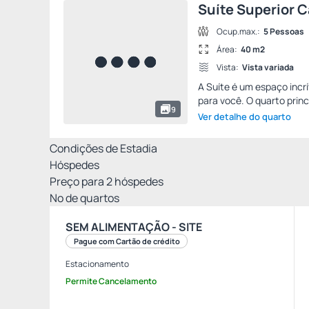
Suíte Superior C
Ocup.max.:
5 Pessoas
Área:
40 m2
Vista:
Vista variada
A Suíte é um espaço incrí
para você. O quarto princi
9
Ver detalhe do quarto
Condições de Estadia
Hóspedes
Preço para
2
hóspedes
Nº de quartos
SEM ALIMENTAÇÃO - SITE
Pague com Cartão de crédito
Estacionamento
Permite Cancelamento