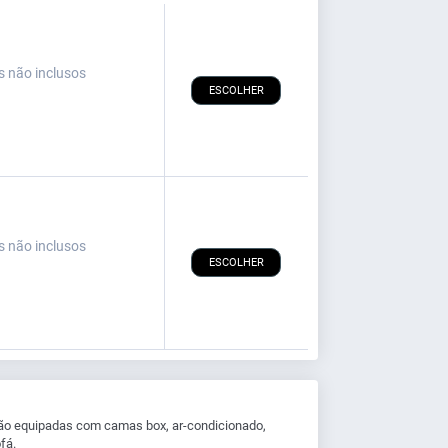
s não inclusos
ESCOLHER
s não inclusos
ESCOLHER
ão equipadas com camas box, ar-condicionado,
fá.