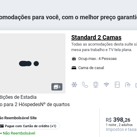
omodações para você, com o melhor preço garanti
Standard 2 Camas
Todas as acomodações desta suíte s
mesa para trabalho e TV tela plana.
Ocup.max.: 4 Pessoas
Cama de casal
3
ições de Estadia
o para
2
Hóspedes
Nº de quartos
ão Reembolsável Site
398,
R$
26
1 noite , 2 adultos
Pague com Cartão de crédito
(+1)
Impostos e taxa
Não Reembolsável
⬤