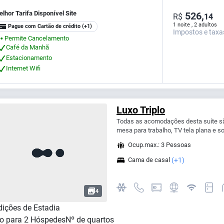
lhor Tarifa Disponível Site
526,
R$
14
1 noite , 2 adultos
Pague com Cartão de crédito
(+1)
Impostos e taxa
Permite Cancelamento
⬤
Café da Manhã
Estacionamento
Internet Wifi
Luxo Triplo
Todas as acomodações desta suíte sã
mesa para trabalho, TV tela plana e s
Ocup.max.: 3 Pessoas
Cama de casal
(+1)
4
ições de Estadia
o para
2
Hóspedes
Nº de quartos