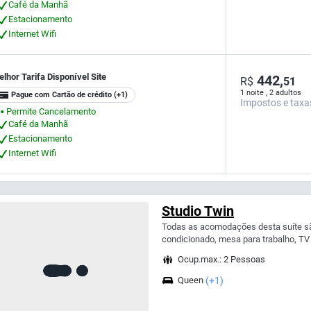
Café da Manhã
Estacionamento
Internet Wifi
lhor Tarifa Disponível Site
442,
R$
51
1 noite , 2 adultos
Pague com Cartão de crédito
(+1)
Impostos e taxa
Permite Cancelamento
⬤
Café da Manhã
Estacionamento
Internet Wifi
Studio Twin
Todas as acomodações desta suíte sã
condicionado, mesa para trabalho, TV 
Ocup.max.: 2 Pessoas
Queen
(+1)