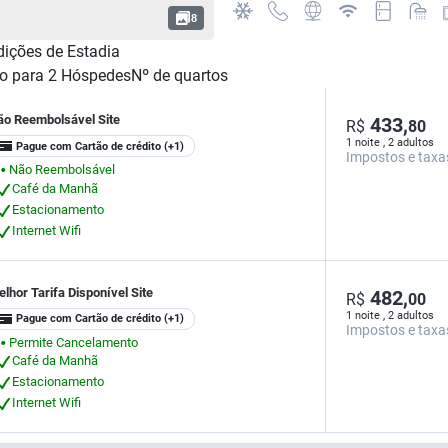
8
ições de Estadia
o para
2
Hóspedes
Nº de quartos
ão Reembolsável Site
433,
R$
80
1 noite , 2 adultos
Pague com Cartão de crédito
(+1)
Impostos e taxa
Não Reembolsável
⬤
Café da Manhã
Estacionamento
Internet Wifi
lhor Tarifa Disponível Site
482,
R$
00
1 noite , 2 adultos
Pague com Cartão de crédito
(+1)
Impostos e taxa
Permite Cancelamento
⬤
Café da Manhã
Estacionamento
Internet Wifi