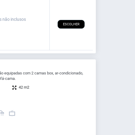
s não inclusos
ESCOLHER
o equipadas com 2 camas box, ar-condicionado,
ofá-cama.
42 m2