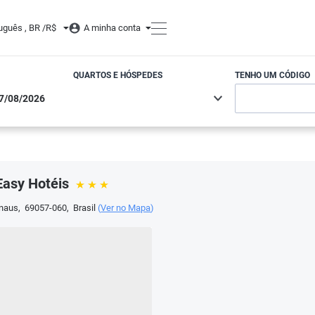
uguês , BR /
R$
A minha conta
QUARTOS E HÓSPEDES
TENHO UM CÓDIGO
Easy Hotéis
naus
,
69057-060
,
Brasil
(
Ver no Mapa
)