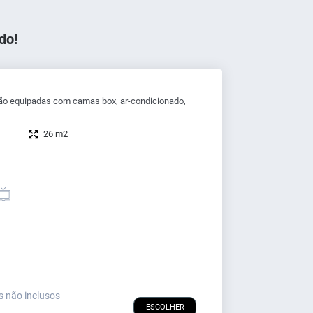
do!
ão equipadas com camas box, ar-condicionado,
26 m2
s não inclusos
ESCOLHER