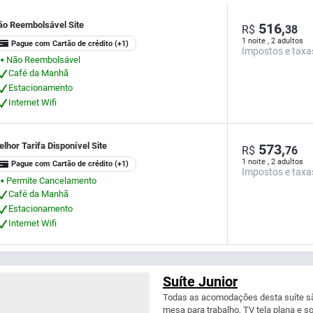
ão Reembolsável Site
516,
R$
38
1 noite , 2 adultos
Pague com Cartão de crédito
(+1)
Impostos e taxa
Não Reembolsável
⬤
Café da Manhã
Estacionamento
Internet Wifi
lhor Tarifa Disponível Site
573,
R$
76
1 noite , 2 adultos
Pague com Cartão de crédito
(+1)
Impostos e taxa
Permite Cancelamento
⬤
Café da Manhã
Estacionamento
Internet Wifi
Suíte Junior
Todas as acomodações desta suíte s
mesa para trabalho, TV tela plana e so