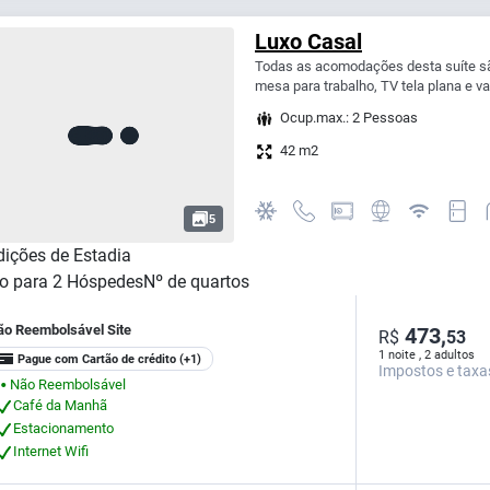
Luxo Casal
Todas as acomodações desta suíte s
mesa para trabalho, TV tela plana e va
Ocup.max.: 2 Pessoas
42 m2
5
ições de Estadia
o para
2
Hóspedes
Nº de quartos
ão Reembolsável Site
473,
R$
53
1 noite , 2 adultos
Pague com Cartão de crédito
(+1)
Impostos e taxa
Não Reembolsável
⬤
Café da Manhã
Estacionamento
Internet Wifi