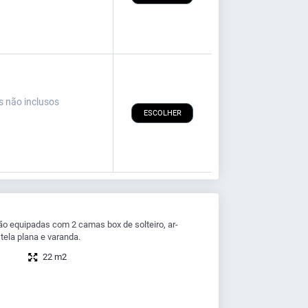
s não inclusos
ESCOLHER
o equipadas com 2 camas box de solteiro, ar-
tela plana e varanda.
22 m2