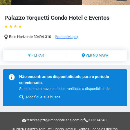
Palazzo Torquetti Condo Hotel e Eventos
Belo Horizonte
30494-310
(
Ver no Mapa
)
FILTRAR
VER NO MAPA
Não encontramos disponibilidade para o período
selecionado.
Selecione um novo período e verifique a disponibilidade.
Modifique sua busca
reservas.pztq@mhbhotelaria.com.br
3136146400
© 2026 Palazzo Torquetti Condo Hotel e Eventos.
Todos os direitos