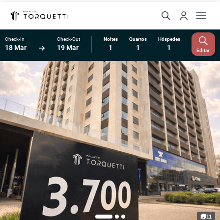
Check-In
Check-Out
Noites
Quartos
Hóspedes
18 Mar
19 Mar
1
1
1
Editar
11