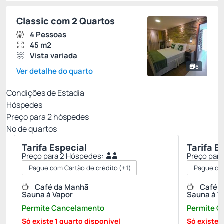
Classic com 2 Quartos
4 Pessoas
45 m2
Vista variada
6
Ver detalhe do quarto
Condições de Estadia
Hóspedes
Preço para
2
hóspedes
Nº de quartos
Tarifa Especial
Tarifa E
Preço para 2 Hóspedes:
Preço par
Pague com Cartão de crédito
(+1)
Pague com
Café da Manhã
Café 
Sauna à Vapor
Sauna à V
Permite Cancelamento
Permite 
Só existe 1 quarto disponível
Só existe 