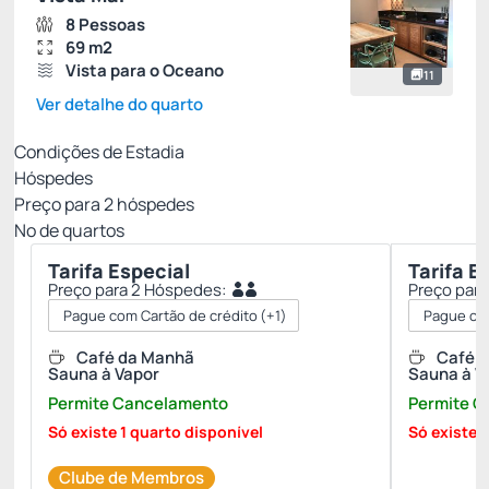
8 Pessoas
69 m2
Vista para o Oceano
11
Ver detalhe do quarto
Condições de Estadia
Hóspedes
Preço para
2
hóspedes
Nº de quartos
Tarifa Especial
Tarifa E
Preço para 2 Hóspedes:
Preço par
Pague com Cartão de crédito
(+1)
Pague com
Café da Manhã
Café 
Sauna à Vapor
Sauna à V
Permite Cancelamento
Permite 
Só existe 1 quarto disponível
Só existe 
Clube de Membros