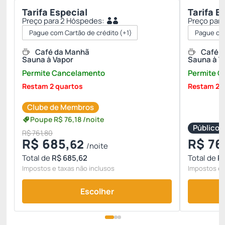
Tarifa Especial
Tarifa E
Preço para 2 Hóspedes:
Preço par
Pague com Cartão de crédito
(+1)
Pague com
Café da Manhã
Café 
Sauna à Vapor
Sauna à V
Permite Cancelamento
Permite 
Restam 2 quartos
Restam 2 
Clube de Membros
Poupe
R$
76,
18
/noite
Público
R$ 761,80
R$
685,
R$
76
62
/noite
Total de
R$ 685,62
Total de
R$
Impostos e taxas não inclusos
Impostos e 
Escolher