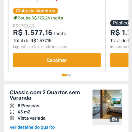
Clube de Membros
Poupe
R$
175,
24
/noite
Público
R$ 1.752,40
R$
1.577,
R$
1.7
16
/noite
Total de
R$ 1.577,16
Total de
R$
Impostos e taxas não inclusos
Impostos e 
Escolher
Classic com 2 Quartos sem
Varanda
6 Pessoas
45 m2
Vista variada
8
Ver detalhe do quarto