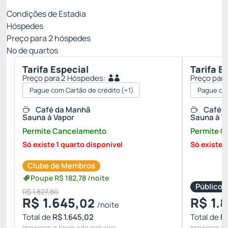
Condições de Estadia
Hóspedes
Preço para
2
hóspedes
Nº de quartos
Tarifa Especial
Tarifa E
Preço para 2 Hóspedes:
Preço par
Pague com Cartão de crédito
(+1)
Pague com
Café da Manhã
Café 
Sauna à Vapor
Sauna à V
Permite Cancelamento
Permite 
Só existe 1 quarto disponível
Só existe 
Clube de Membros
Poupe
R$
182,
78
/noite
Público
R$ 1.827,80
R$
1.645,
R$
1.8
02
/noite
Total de
R$ 1.645,02
Total de
R$
Impostos e taxas não inclusos
Impostos e 