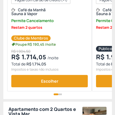
Pague com Cartão de crédito
(+1)
Pague com
Café da Manhã
Café 
Sauna à Vapor
Sauna à V
Permite Cancelamento
Permite 
Restam 2 quartos
Restam 2 
Clube de Membros
Poupe
R$
190,
45
/noite
Público
R$ 1.904,50
R$
1.714,
R$
1.
05
/noite
Total de
R$ 1.714,05
Total de
R
Impostos e taxas não inclusos
Impostos e 
Escolher
Apartamento com 2 Quartos e
Vista Mar