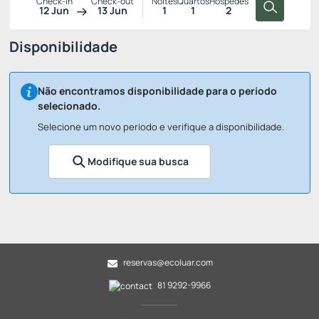
Check-in
Check-out
Noites
Quartos
Hóspedes
12 Jun
13 Jun
1
1
2
Disponibilidade
Não encontramos disponibilidade para o período
selecionado.
Selecione um novo período e verifique a disponibilidade.
Modifique sua busca
reservas@ecoluar.com
81 9292-9966