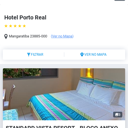
Hotel Porto Real
Mangaratiba
23885-000
(
Ver no Mapa
)
FILTRAR
VER NO MAPA
3