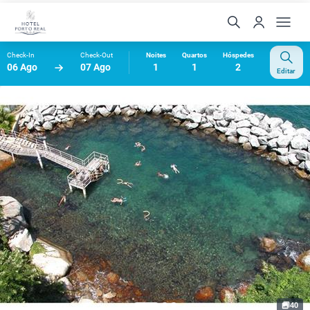
Check-In
Check-Out
Noites
Quartos
Hóspedes
06 Ago
07 Ago
1
1
2
Editar
40