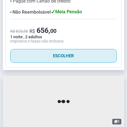
Pague com Cartão de crédito
⬤
Meia Pensão
Não Reembolsável
⬤
656,
00
R$
R$ 820,00
1 noite , 2 adultos
Impostos e taxas não inclusos
ESCOLHER
3