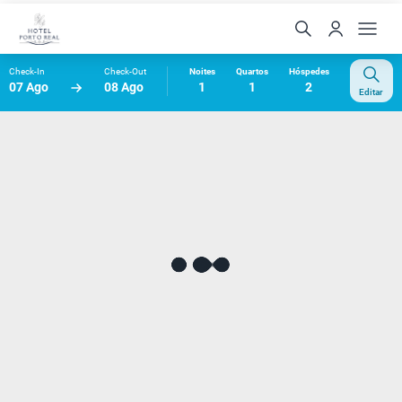
Check-In
Check-Out
Noites
Quartos
Hóspedes
07 Ago
08 Ago
1
1
2
Editar