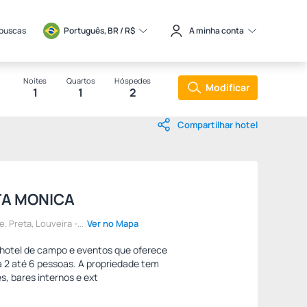
 buscas
Português, BR / 
R$
A minha conta
Noites
Quartos
Hóspedes
Modificar
1
1
2
Compartilhar hotel
TA MONICA
. Preta, Louveira -...
Ver no Mapa
hotel de campo e eventos que oferece
2 até 6 pessoas. A propriedade tem
, bares internos e ext