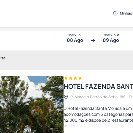
Minhas
Check-in
Check-out
08 Ago
09 Ago
isa
HOTEL FAZENDA SAN
R. Marcelo Patrão de Seba, 188 - Pte
O Hotel Fazenda Santa Monica é um 
acomodações com 3 categorias para 
42.000 m2 e dispõe de 2 restaurantes
Ler mais