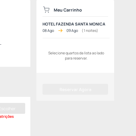
Meu Carrinho
HOTEL FAZENDA SANTA MONICA
08 Ago
09 Ago
(
1
noites)
-
Selecione quartos da lista ao lado
para reservar.
Reservar Agora
Escolher
strições