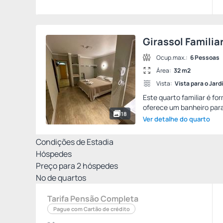
Girassol Familia
Ocup.max.:
6 Pessoas
Área:
32 m2
Vista:
Vista para o Jard
Este quarto familiar é fo
oferece um banheiro para
18
Ver detalhe do quarto
Condições de Estadia
Hóspedes
Preço para
2
hóspedes
Nº de quartos
Tarifa Pensão Completa
Pague com Cartão de crédito