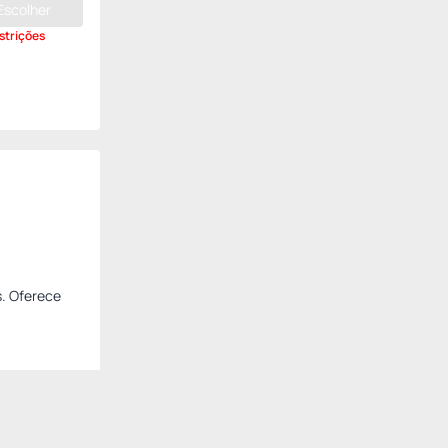
Escolher
strições
s. Oferece