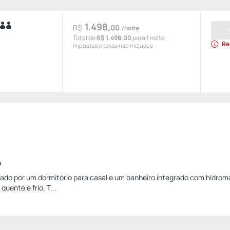
1.498,
R$
00
/noite
Total de
R$ 1.498,00
para 1 noite
Re
Impostos e taxas não inclusos
o
ado por um dormitório para casal e um banheiro integrado com hidro
uente e frio, T...