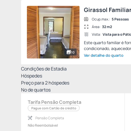
Girassol Familia
Ocup.max.:
5 Pessoas
Área:
32 m2
Vista:
Vista para o Páti
Este quarto familiar é fo
condicionado, aquecedor a
10
Ver detalhe do quarto
Condições de Estadia
Hóspedes
Preço para
2
hóspedes
Nº de quartos
Tarifa Pensão Completa
Pague com Cartão de crédito
Pensão Completa
Não Reembolsável