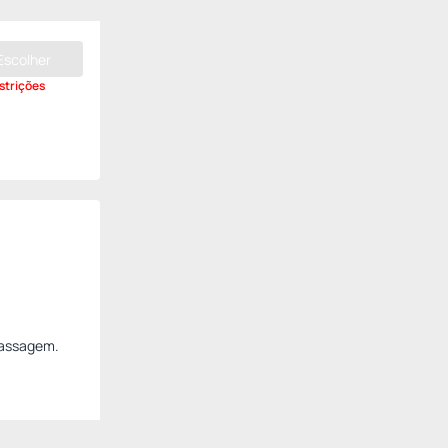
Escolher
strições
massagem.