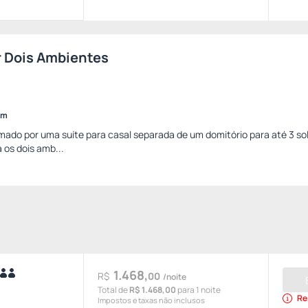
r Dois Ambientes
im
rmado por uma suíte para casal separada de um domitório para até 3 sol
 os dois amb...
1.468,
R$
00
/noite
Total de
R$ 1.468,00
para 1 noite
Re
Impostos e taxas não inclusos