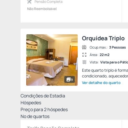
Pensão Completa
Não Reembolsável
Orquídea Triplo
Ocup.max.:
3 Pessoas
Área:
22 m2
Vista:
Vista para o Páti
Este quarto triplo é for
condicionado, aquecedor a
9
Ver detalhe do quarto
Condições de Estadia
Hóspedes
Preço para
2
hóspedes
Nº de quartos