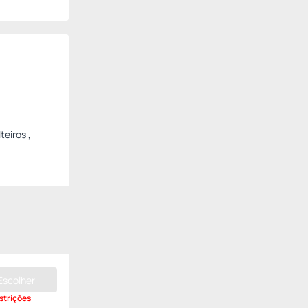
teiros ,
Escolher
strições