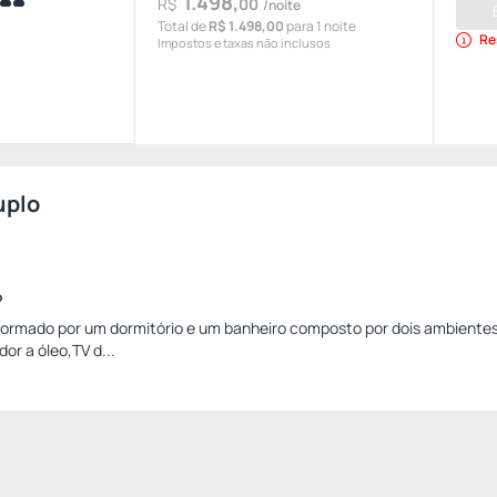
1.498,
R$
00
/noite
Total de
R$ 1.498,00
para 1 noite
Re
Impostos e taxas não inclusos
uplo
o
formado por um dormitório e um banheiro composto por dois ambiente
or a óleo,TV d...