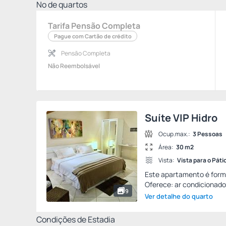
Nº de quartos
Tarifa Pensão Completa
Pague com Cartão de crédito
Pensão Completa
Não Reembolsável
Suíte VIP Hidro
Ocup.max.:
3 Pessoas
Área:
30 m2
Vista:
Vista para o Páti
Este apartamento é form
Oferece: ar condicionado q
9
Ver detalhe do quarto
Condições de Estadia