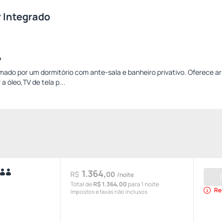
r Integrado
o
rmado por um dormitório com ante-sala e banheiro privativo. Oferece ar
 óleo,TV de tela p...
1.364,
R$
00
/noite
Total de
R$ 1.364,00
para 1 noite
Re
Impostos e taxas não inclusos