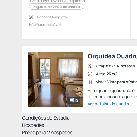
Tarifa Pensão Completa
Pague com Cartão de crédito
Pensão Completa
Não Reembolsável
Orquídea Quádr
Ocup.max.:
4 Pessoas
Área:
26 m2
Vista:
Vista para o Páti
Este quarto quádruplo é 
ar-condicionado, aqueced
10
Ver detalhe do quarto
Condições de Estadia
Hóspedes
Preço para
2
hóspedes