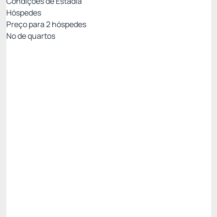
Condições de Estadia
Hóspedes
Preço para
2
hóspedes
Nº de quartos
TARIFA SITE NR
Preço para 2 Hóspedes:
Pague com Pix
(+1)
Café da Manhã
Wi-Fi Gratuito
Estacionamento Gratuito
Não Reembolsável
OFERTA -20%
Restam 2 quartos
R$ 866,00
R$
692,
80
/noite
Total de
R$ 692,80
Impostos e taxas não inclusos