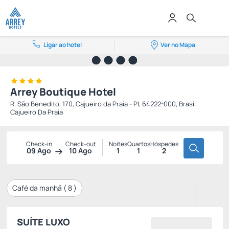
Ligar ao hotel
Ver no Mapa
Arrey Boutique Hotel
R. São Benedito, 170, Cajueiro da Praia - PI, 64222-000, Brasil
Cajueiro Da Praia
Check-in
Check-out
Noites
Quartos
Hóspedes
09 Ago
10 Ago
1
1
2
Café da manhã (
8
)
SUÍTE LUXO