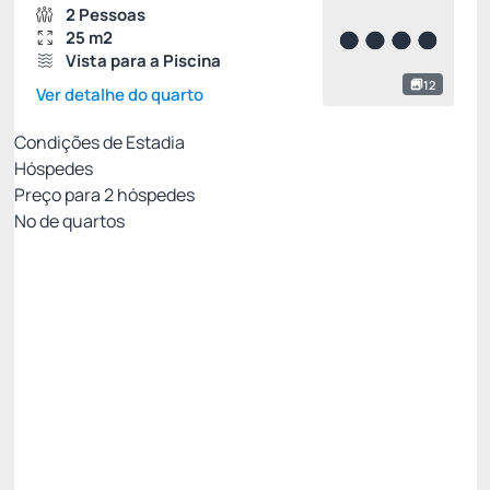
2 Pessoas
25 m2
Vista para a Piscina
12
Ver detalhe do quarto
Condições de Estadia
Hóspedes
Preço para
2
hóspedes
Nº de quartos
TARIFA SITE NR
Preço para 2 Hóspedes:
Pague com Pix
(+1)
Café da Manhã
Wi-Fi Gratuito
Estacionamento Gratuito
Não Reembolsável
OFERTA -20%