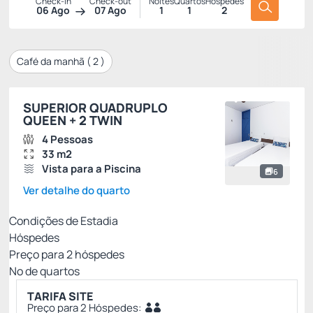
Check-in
Check-out
Noites
Quartos
Hóspedes
06 Ago
07 Ago
1
1
2
Café da manhã (
2
)
SUPERIOR QUADRUPLO
QUEEN + 2 TWIN
4 Pessoas
33 m2
Vista para a Piscina
6
Ver detalhe do quarto
Condições de Estadia
Hóspedes
Preço para
2
hóspedes
Nº de quartos
TARIFA SITE
Preço para 2 Hóspedes: