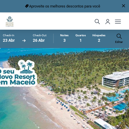
Aproveite os melhores descontos para você
Check-In
Check-Out
Noites
Quartos
Hóspedes
23 Abr
26 Abr
3
1
2
Editar