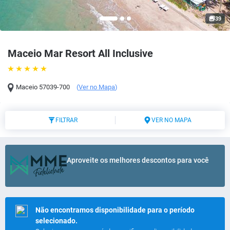
39
Maceio Mar Resort All Inclusive
Maceio
57039-700
(
Ver no Mapa
)
FILTRAR
VER NO MAPA
Aproveite os melhores descontos para você
Não encontramos disponibilidade para o período
selecionado.