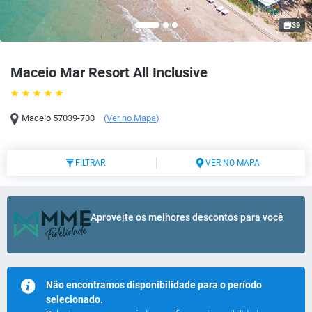
39
Maceio Mar Resort All Inclusive
Maceio
57039-700
(
Ver no Mapa
)
FILTRAR
VER NO MAPA
Aproveite os melhores descontos para você
Não encontramos disponibilidade para o período
selecionado.