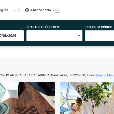
uguês , BR /
R$
A minha conta
QUARTOS E HÓSPEDES
TENHO UM CÓDIGO
IZINHO ANTIGA CASA DA FARINHA
,
Bananeiras
,
58220-000
,
Brasil
(
Ver no Map