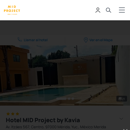
Llamar al hotel
Ver en el Mapa
21
Hotel MID Project by Kavia
Av. Itzáes 567, Centro, 97000 Mérida, Yuc., México Merida