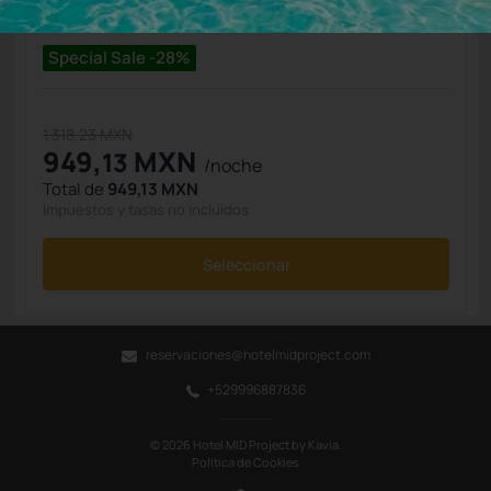
Permite Cancelación
Special Sale -28%
1.318,23 MXN
949,
MXN
13
/noche
Total de
949,13 MXN
Impuestos y tasas no incluidos
Seleccionar
reservaciones@hotelmidproject.com
+529996887836
© 2026 Hotel MID Project by Kavia.
Política de Cookies