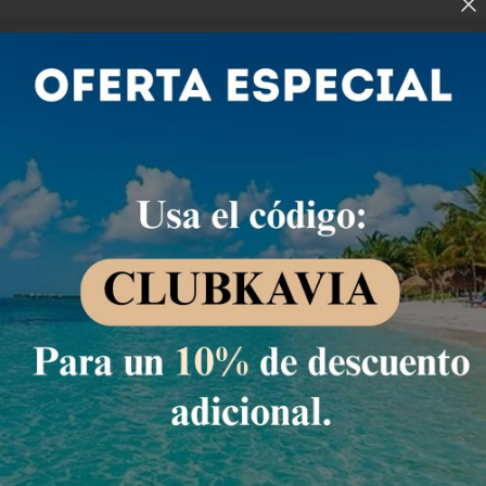
Check-in
Check-out
Noches
Habs.
Huéspedes
06 Ago
07 Ago
1
1
2
Habitación Doble
4 Personas
23 m2
Ver detalle de la habitación
8
Condiciones de estancia
Huéspedes
Precio para
2
huéspedes
Nº de habitaciones
Tarifa Web
Precio para 2 Huéspedes:
Pago en el Hotel
(+1)