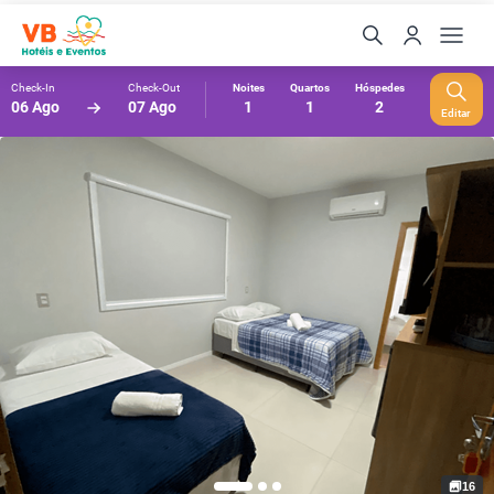
Check-In
Check-Out
Noites
Quartos
Hóspedes
06 Ago
07 Ago
1
1
2
Editar
16