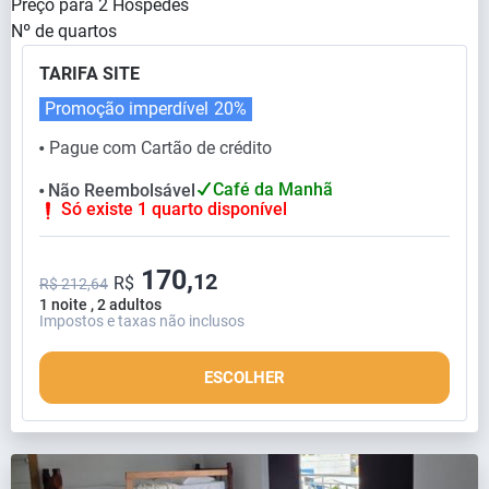
Preço para
2
Hóspedes
Nº de quartos
TARIFA SITE
Promoção imperdível
20%
Pague com Cartão de crédito
⬤
Café da Manhã
Não Reembolsável
⬤
Só existe 1 quarto disponível
170,
12
R$
R$ 212,64
1 noite , 2 adultos
Impostos e taxas não inclusos
ESCOLHER