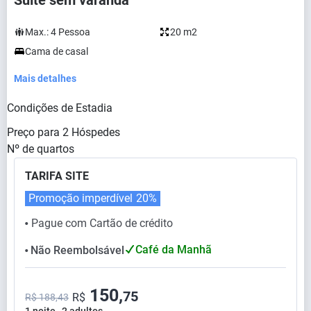
Suíte sem varanda
Max.:
4
Pessoa
20 m2
Cama de casal
Mais detalhes
Condições de Estadia
Preço para
2
Hóspedes
Nº de quartos
TARIFA SITE
Promoção imperdível
20%
Pague com Cartão de crédito
⬤
Café da Manhã
Não Reembolsável
⬤
150,
75
R$
R$ 188,43
1 noite , 2 adultos