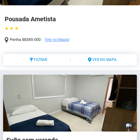
Pousada Ametista
Penha
88385-000
(
Ver no Mapa
)
FILTRAR
VER NO MAPA
6