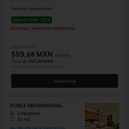
Permite Cancelación
Special Sale -20%
Solo hay 1 habitación disponible
699,60 MXN
559,
MXN
68
/noche
Total de
559,68 MXN
Impuestos y tasas no incluidos
Seleccionar
DOBLE MATRIMONIAL
4 Personas
40 m2
Ver detalle de la habitación