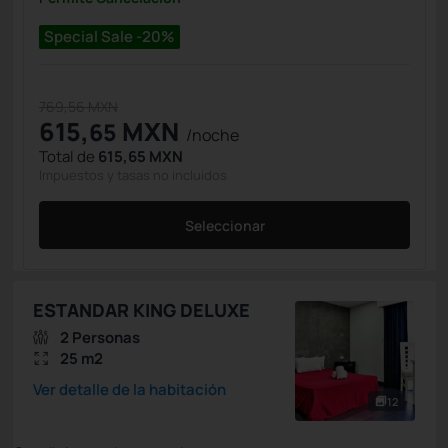
Special Sale -20%
769,56 MXN
615,
MXN
65
/noche
Total de
615,65 MXN
Impuestos y tasas no incluidos
Seleccionar
ESTANDAR KING DELUXE
2 Personas
25 m2
Ver detalle de la habitación
12