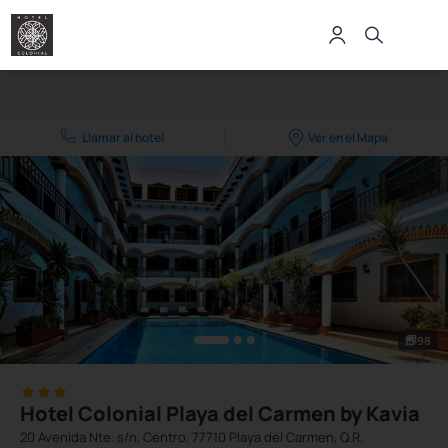
Llamar al hotel
Ver en el Mapa
98
Hotel Colonial Playa del Carmen by Kavia
20 Avenida Nte. s/n, Centro, 77710 Playa del Carmen, Q.R.