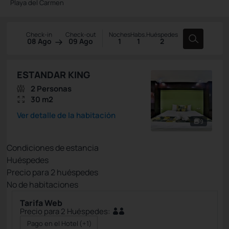
Playa del Carmen
Check-in
Check-out
Noches
Habs.
Huéspedes
08 Ago
09 Ago
1
1
2
ESTANDAR KING
2 Personas
30 m2
Ver detalle de la habitación
9
Condiciones de estancia
Huéspedes
Precio para
2
huéspedes
Nº de habitaciones
Tarifa Web
Precio para 2 Huéspedes:
Pago en el Hotel
(+1)