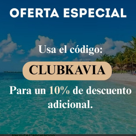
Seleccionar
DOBLE INDIVIDUAL DELUXE
2 Personas
35 m2
Ver detalle de la habitación
3
Condiciones de estancia
Huéspedes
Precio para
2
huéspedes
Nº de habitaciones
Tarifa Web
Precio para 2 Huéspedes:
Pago en el Hotel
(+1)
Permite Cancelación