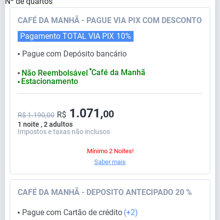
Nº de quartos
CAFÉ DA MANHÃ - PAGUE VIA PIX COM DESCONTO
Pagamento TOTAL VIA PIX
10%
Pague com Depósito bancário
⬤
⬤
Café da Manhã
Não Reembolsável
⬤
Estacionamento
⬤
1.071,
00
R$
R$ 1.190,00
1 noite , 2 adultos
Impostos e taxas não inclusos
Mínimo 2 Noites!
Saber mais
CAFÉ DA MANHÃ - DEPOSITO ANTECIPADO 20 %
Pague com Cartão de crédito
(+2)
⬤