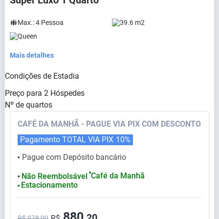
Super Luxo 1 Quarto
Max.:
4
Pessoa
39.6 m2
Queen
Mais detalhes
Condições de Estadia
Preço para
2
Hóspedes
Nº de quartos
CAFÉ DA MANHÃ - PAGUE VIA PIX COM DESCONTO
Pagamento TOTAL VIA PIX
10%
Pague com Depósito bancário
⬤
⬤
Café da Manhã
Não Reembolsável
⬤
Estacionamento
⬤
880,
20
R$
R$ 978,00