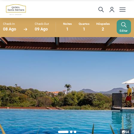
Check-In
Check-Out
Noites
Quartos
Hóspedes
08 Ago
09 Ago
1
1
2
Editar
54