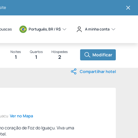
site
 buscas
Português, BR / 
R$
A minha conta
Noites
Quartos
Hóspedes
Modificar
1
1
2
Compartilhar hotel
guacu
Ver no Mapa
 no coração de Foz do Iguaçu. Viva uma
tel.