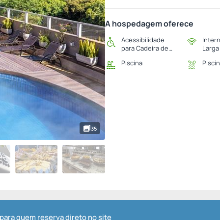
A hospedagem oferece
Acessibilidade
Inter
para Cadeira de
Larga
Rodas
Piscina
Piscin
35
para quem reserva direto no site