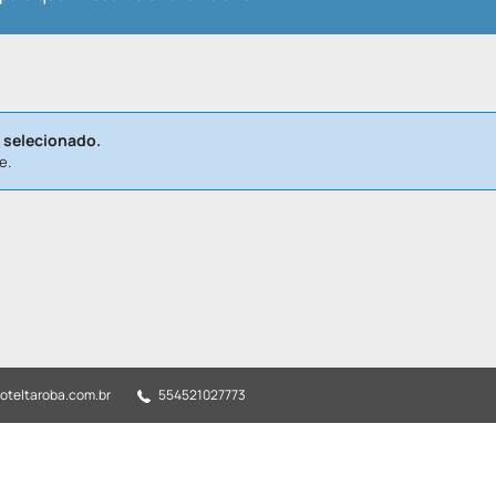
 selecionado.
e.
teltaroba.com.br
554521027773