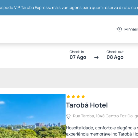
spede VIP Tarobá Express: mais vantagens para quem reserva direto no 
Minhas
Check-in
Check-out
07 Ago
08 Ago
Tarobá Hotel
Rua Tarobá, 1048 Centro Foz Do I
Hospitalidade, conforto e elegância
experiência memorável no Tarobá Ho