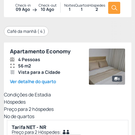
Check-in
Check-out
Noites
Quartos
Hóspedes
09 Ago
10 Ago
1
1
2
Café da manhã (
4
)
Apartamento Economy
4 Pessoas
56 m2
Vista para a Cidade
8
Ver detalhe do quarto
Condições de Estadia
Hóspedes
Preço para
2
hóspedes
Nº de quartos
Tarifa NET - NR
Preço para 2 Hóspedes: