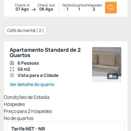
Check-in
Check-out
Noites
Quartos
Hóspedes
07 Ago
08 Ago
1
1
2
Café da manhã (
2
)
Apartamento Standard de 2
Quartos
6 Pessoas
56 m2
Vista para a Cidade
28
Ver detalhe do quarto
Condições de Estadia
Hóspedes
Preço para
2
hóspedes
Nº de quartos
Tarifa NET - NR