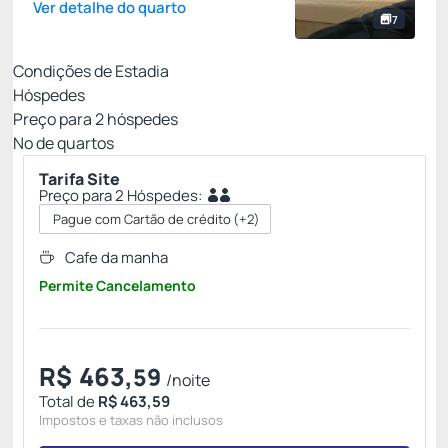
Ver detalhe do quarto
7
Condições de Estadia
Hóspedes
Preço para
2
hóspedes
Nº de quartos
Tarifa Site
Preço para 2 Hóspedes:
Pague com Cartão de crédito
(+2)
Cafe da manha
Permite Cancelamento
R$
463,
59
/noite
Total de
R$ 463,59
Impostos e taxas não inclusos