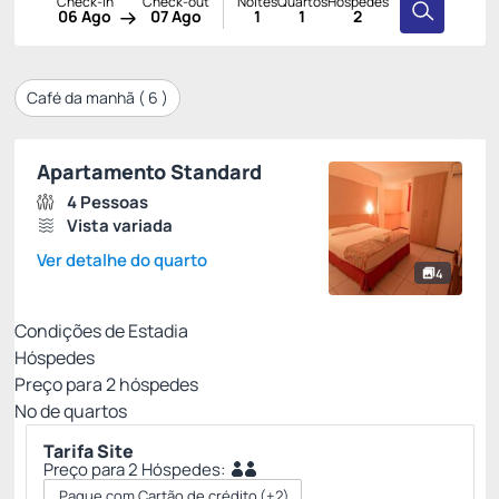
Check-in
Check-out
Noites
Quartos
Hóspedes
06 Ago
07 Ago
1
1
2
Café da manhã (
6
)
Apartamento Standard
4 Pessoas
Vista variada
Ver detalhe do quarto
4
Condições de Estadia
Hóspedes
Preço para
2
hóspedes
Nº de quartos
Tarifa Site
Preço para 2 Hóspedes:
Pague com Cartão de crédito
(+2)