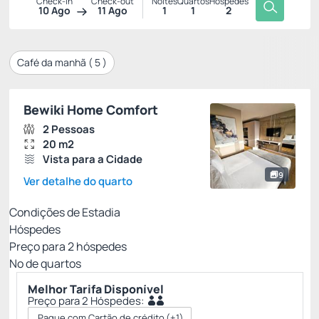
Check-in
Check-out
Noites
Quartos
Hóspedes
10 Ago
11 Ago
1
1
2
Café da manhã (
5
)
Bewiki Home Comfort
2 Pessoas
20 m2
Vista para a Cidade
9
Ver detalhe do quarto
Condições de Estadia
Hóspedes
Preço para
2
hóspedes
Nº de quartos
Melhor Tarifa Disponível
Preço para 2 Hóspedes:
Pague com Cartão de crédito
(+1)