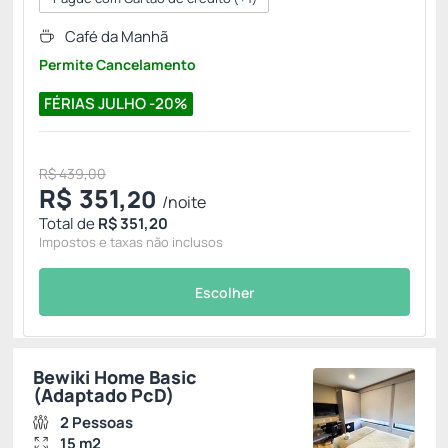
Café da Manhã
Permite Cancelamento
FÉRIAS JULHO -20%
R$ 439,00
R$
351,
20
/noite
Total de
R$ 351,20
Impostos e taxas não inclusos
Escolher
Bewiki Home Basic
(Adaptado PcD)
2 Pessoas
15 m2