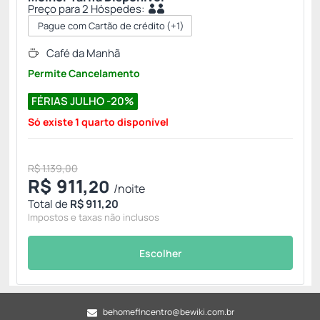
Preço para 2 Hóspedes:
Pague com Cartão de crédito
(+1)
Café da Manhã
Permite Cancelamento
FÉRIAS JULHO -20%
Só existe 1 quarto disponível
R$ 1.139,00
R$
911,
20
/noite
Total de
R$ 911,20
Impostos e taxas não inclusos
Escolher
behomeflncentro@bewiki.com.br