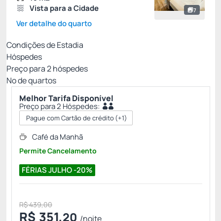
Vista para a Cidade
7
Ver detalhe do quarto
Condições de Estadia
Hóspedes
Preço para
2
hóspedes
Nº de quartos
Melhor Tarifa Disponível
Preço para 2 Hóspedes:
Pague com Cartão de crédito
(+1)
Café da Manhã
Permite Cancelamento
FÉRIAS JULHO -20%
R$ 439,00
R$
351,
20
/noite