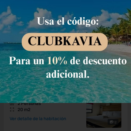
Permite Cancelación
SPECIAL SALE -30%
1.043,68 MXN
730,
MXN
58
/noche
Total de
730,58 MXN
Impuestos y tasas no incluidos
Seleccionar
Deluxe King
2 Personas
20 m2
Ver detalle de la habitación
12