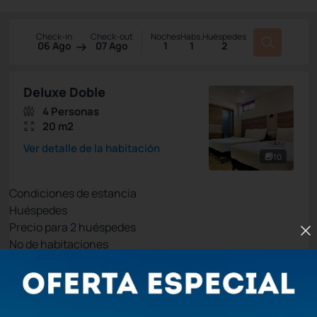
Check-in
Check-out
Noches
Habs.
Huéspedes
06 Ago
07 Ago
1
1
2
Deluxe Doble
4 Personas
20 m2
Ver detalle de la habitación
10
Condiciones de estancia
Huéspedes
Precio para
2
huéspedes
Nº de habitaciones
Tarifa Web
Precio para 2 Huéspedes:
Pago en el Hotel
(+1)