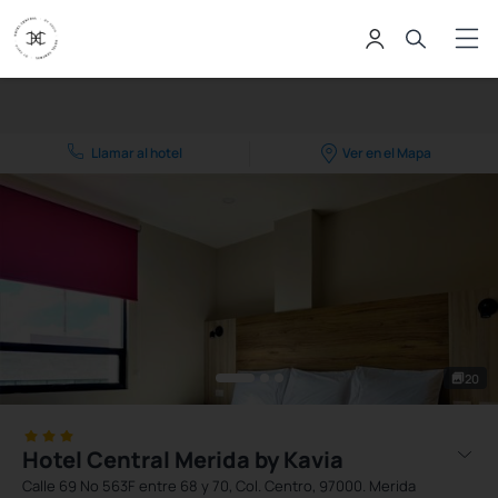
Llamar al hotel
Ver en el Mapa
20
Hotel Central Merida by Kavia
Calle 69 Nº 563F entre 68 y 70, Col. Centro, 97000. Merida