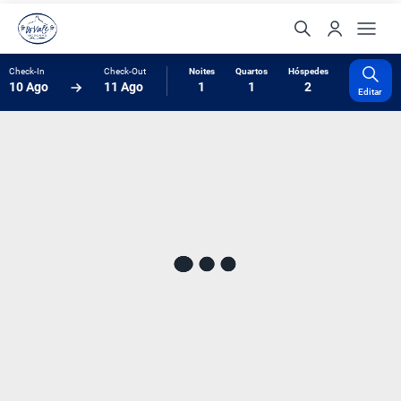
Check-In
Check-Out
Noites
Quartos
Hóspedes
10 Ago
11 Ago
1
1
2
Editar