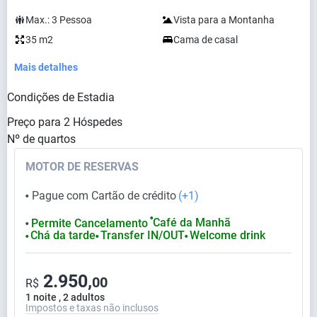
Max.:
3
Pessoa
Vista para a Montanha
35 m2
Cama de casal
Mais detalhes
Condições de Estadia
Preço para
2
Hóspedes
Nº de quartos
MOTOR DE RESERVAS
Pague com Cartão de crédito
(+1)
⬤
⬤
Café da Manhã
Permite Cancelamento
⬤
Chá da tarde
Transfer IN/OUT
Welcome drink
⬤
⬤
⬤
2.950,
00
R$
1 noite , 2 adultos
Impostos e taxas não inclusos