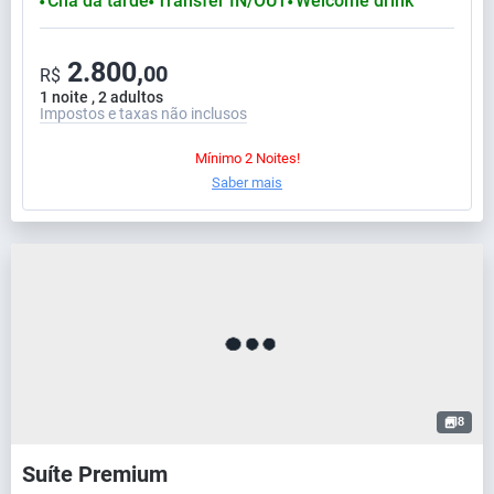
Chá da tarde
Transfer IN/OUT
Welcome drink
⬤
⬤
⬤
2.800,
00
R$
1 noite , 2 adultos
Impostos e taxas não inclusos
Mínimo 2 Noites!
Saber mais
8
Suíte Premium