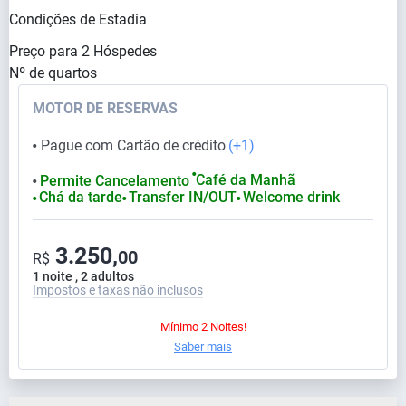
Condições de Estadia
Preço para
2
Hóspedes
Nº de quartos
MOTOR DE RESERVAS
Pague com Cartão de crédito
(+1)
⬤
⬤
Café da Manhã
Permite Cancelamento
⬤
Chá da tarde
Transfer IN/OUT
Welcome drink
⬤
⬤
⬤
3.250,
00
R$
1 noite , 2 adultos
Impostos e taxas não inclusos
Mínimo 2 Noites!
Saber mais