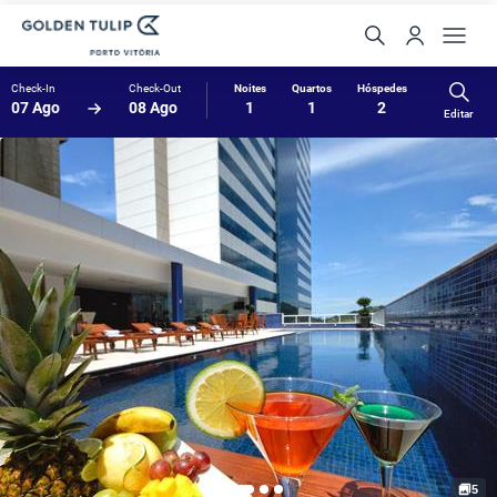
Check-In
Check-Out
Noites
Quartos
Hóspedes
07 Ago
08 Ago
1
1
2
Editar
5