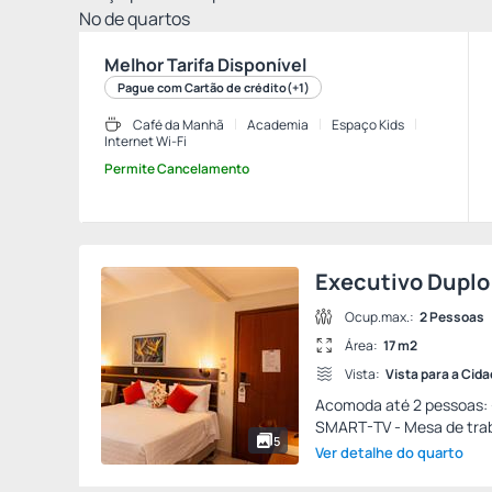
Nº de quartos
Melhor Tarifa Disponível
Pague com Cartão de crédito
(+1)
Café da Manhã
Academia
Espaço Kids
Internet Wi-Fi
Permite Cancelamento
Executivo Duplo
Ocup.max.:
2 Pessoas
Área:
17 m2
Vista:
Vista para a Cid
Acomoda até 2 pessoas: -
SMART-TV - Mesa de traba
5
Ver detalhe do quarto