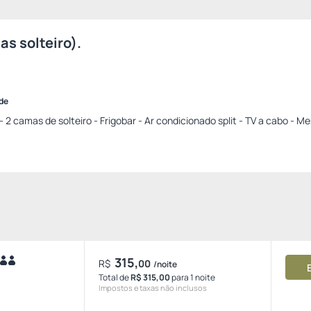
s solteiro).
ade
2 camas de solteiro - Frigobar - Ar condicionado split - TV a cabo - M
315,
R$
00
/noite
Total de
R$ 315,00
para 1 noite
Impostos e taxas não inclusos