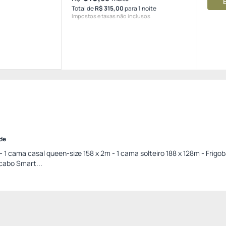
Total de
R$ 315,00
para 1 noite
Impostos e taxas não inclusos
ade
1 cama casal queen-size 158 x 2m - 1 cama solteiro 188 x 128m - Frigob
 cabo Smart...