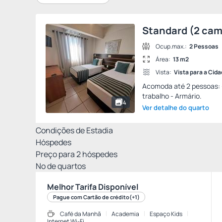
Standard (2 cama
Ocup.max.:
2 Pessoas
Área:
13 m2
Vista:
Vista para a Cid
Acomoda até 2 pessoas: - 
trabalho - Armário.
4
Ver detalhe do quarto
Condições de Estadia
Hóspedes
Preço para
2
hóspedes
Nº de quartos
Melhor Tarifa Disponível
Pague com Cartão de crédito
(+1)
Café da Manhã
Academia
Espaço Kids
Internet Wi-Fi