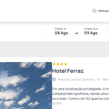
Minhas
Check-in
Check-out
08 Ago
09 Ago
Hotel Ferraz
Praca Dr Garcia Coutinho , 14 - Bair
Em uma localização privilegiada, o H
Catedral Metropolitana, sendo uma 
ou a lazer. Conta com 92 quartos co
Ler mais