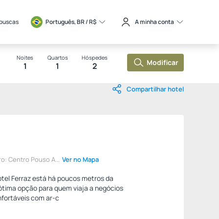
 buscas
Português, BR / 
R$
A minha conta
Noites
Quartos
Hóspedes
Modificar
1
1
2
Compartilhar hotel
ro: Centro Pouso A...
Ver no Mapa
otel Ferraz está há poucos metros da
ótima opção para quem viaja a negócios
nfortáveis com ar-c