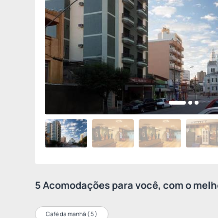
5 Acomodações para você, com o melho
Café da manhã (
5
)