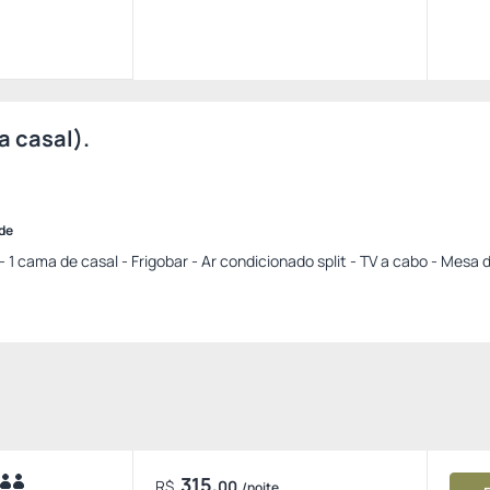
a casal).
ade
1 cama de casal - Frigobar - Ar condicionado split - TV a cabo - Mesa d
315,
R$
00
/noite