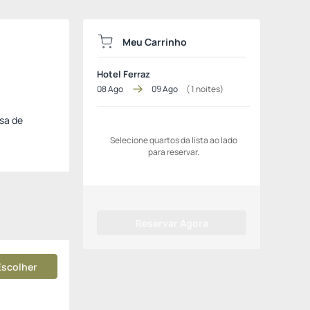
Meu Carrinho
Hotel Ferraz
08 Ago
09 Ago
(
1
noites)
esa de
Selecione quartos da lista ao lado
para reservar.
Reservar Agora
Escolher