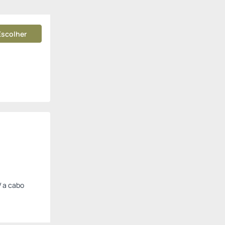
Escolher
V a cabo