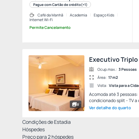
Pague com Cartão de crédito
(+1)
Café da Manhã
Academia
Espaço Kids
Internet Wi-Fi
Permite Cancelamento
Executivo Triplo
Ocup.max.:
3 Pessoas
Área:
17 m2
Vista:
Vista para a Cid
Acomoda até 3 pessoas: - 
condicionado split - TV a
8
Ver detalhe do quarto
Condições de Estadia
Hóspedes
Preço para
2
hóspedes