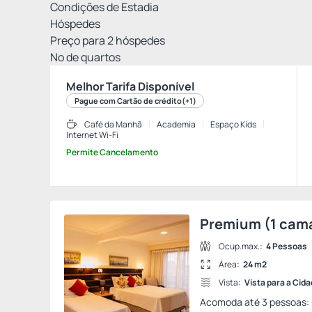
Condições de Estadia
Hóspedes
Preço para
2
hóspedes
Nº de quartos
Melhor Tarifa Disponível
Pague com Cartão de crédito
(+1)
Café da Manhã
Academia
Espaço Kids
Internet Wi-Fi
Permite Cancelamento
Premium (1 cama 
Ocup.max.:
4 Pessoas
Área:
24 m2
Vista:
Vista para a Cid
Acomoda até 3 pessoas: -