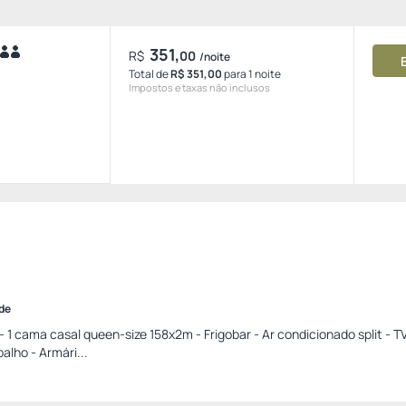
351,
R$
00
/noite
Total de
R$ 351,00
para 1 noite
Impostos e taxas não inclusos
ade
 1 cama casal queen-size 158x2m - Frigobar - Ar condicionado split - T
lho - Armári...