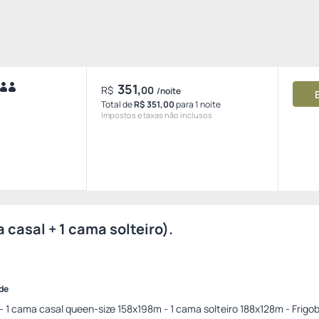
351,
R$
00
/noite
Total de
R$ 351,00
para 1 noite
Impostos e taxas não inclusos
casal + 1 cama solteiro).
ade
 1 cama casal queen-size 158x198m - 1 cama solteiro 188x128m - Frigob