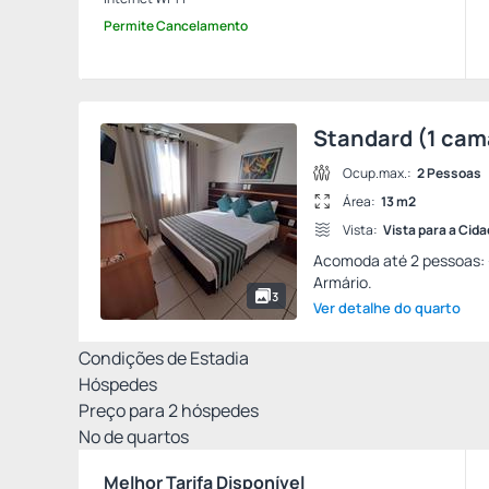
Permite Cancelamento
Standard (1 cam
Ocup.max.:
2 Pessoas
Área:
13 m2
Vista:
Vista para a Cid
Acomoda até 2 pessoas: - 
Armário.
3
Ver detalhe do quarto
Condições de Estadia
Hóspedes
Preço para
2
hóspedes
Nº de quartos
Melhor Tarifa Disponível