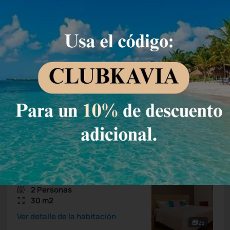
Permite Cancelación
SPECIAL SALE -37%
1.995,06 MXN
1.256,
MXN
89
/noche
Total de
1.256,89 MXN
Impuestos y tasas no incluidos
Seleccionar
King
2 Personas
30 m2
Ver detalle de la habitación
25