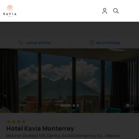
Llamar al hotel
Ver en el Mapa
43
Hotel Kavia Monterrey
Melchor Ocampo 531, Centro, 64000 Monterrey, N.L., México