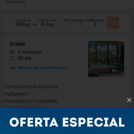
Monterrey
Check-in
Check-out
Noches
Habs.
Huéspedes
09 Ago
10 Ago
1
1
2
Doble
4 Personas
30 m2
Ver detalle de la habitación
57
Condiciones de estancia
Huéspedes
Precio para
2
huéspedes
Nº de habitaciones
Tarifa Web
Precio para 2 Huéspedes:
Pago en el Hotel
(+1)