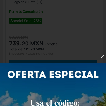
Pago en el Hotel
(+1)
Permite Cancelación
Special Sale -25%
985,60 MXN
739,
MXN
20
/noche
Total de
739,20 MXN
Impuestos y tasas no incluidos
Seleccionar
Estandar vista mar 2
dobles
4 Personas
22 m2