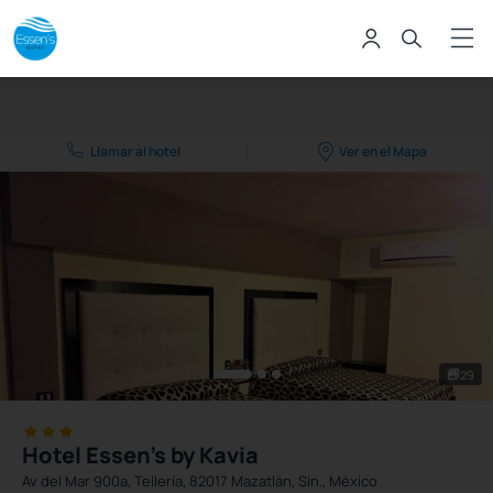
Llamar al hotel
Ver en el Mapa
29
Hotel Essen's by Kavia
Av del Mar 900a, Tellería, 82017 Mazatlán, Sin., México