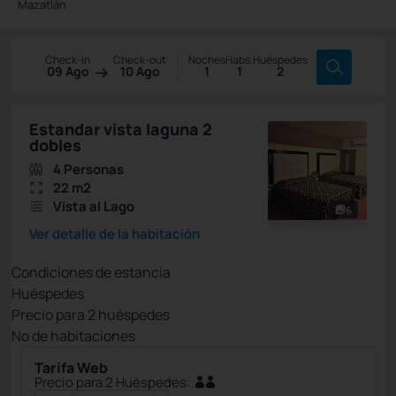
Mazatlán
Check-in
Check-out
Noches
Habs.
Huéspedes
09 Ago
10 Ago
1
1
2
Estandar vista laguna 2
dobles
4 Personas
22 m2
Vista al Lago
6
Ver detalle de la habitación
Condiciones de estancia
Huéspedes
Precio para
2
huéspedes
Nº de habitaciones
Tarifa Web
Precio para 2 Huéspedes: