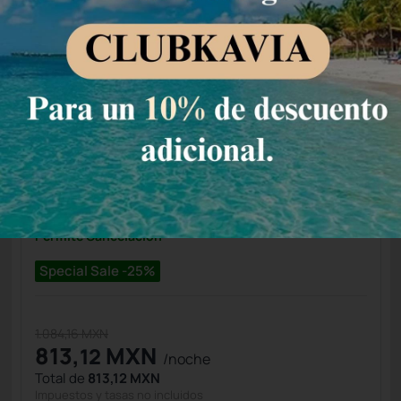
Vista a la Playa
7
Ver detalle de la habitación
Condiciones de estancia
Huéspedes
Precio para
2
huéspedes
Nº de habitaciones
Tarifa Web
Precio para 2 Huéspedes:
Pago en el Hotel
(+1)
Permite Cancelación
Special Sale -25%
1.084,16 MXN
813,
MXN
12
/noche
Total de
813,12 MXN
Impuestos y tasas no incluidos