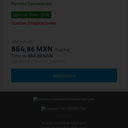
Permite Cancelación
Special Sale -25%
Quedan 2 habitaciones
1.153,14 MXN
864,
MXN
86
/noche
Total de
864,86 MXN
Impuestos y tasas no incluidos
Seleccionar
hotelessens@hotmail.com
+52 6699837282
© 2026 Hotel Essen's by Kavia.
Todos los derechos reservados.