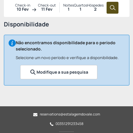
Check-in
Check-out
Noites
Quartos
Hóspedes
10 Fev
11 Fev
1
1
2
Disponibilidade
Não encontramos disponibilidade para o período
selecionado.
Selecione um novo período e verifique a disponibilidade.
Modifique a sua pesquisa
reservations@estalagemdovale.com
00351291233458