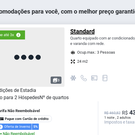
omodações para você, com o melhor preço garanti
Standard
e até 3x
Quarto equipado com ar condicionado, 
e varanda com rede.
Ocup.max.: 3 Pessoas
24 m2
3
ições de Estadia
o para
2
Hóspedes
Nº de quartos
arifa Não Reembolsável
43
R$
R$ 460,82
1 noite , 2 adultos
Pague com Cartão de crédito
Impostos e taxa
Oferta de Inverno
5%
Não Reembolsável
⬤