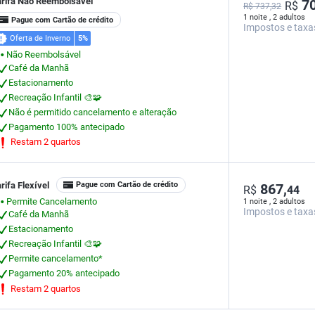
arifa Não Reembolsável
70
R$
R$ 737,32
1 noite , 2 adultos
Pague com Cartão de crédito
Impostos e taxa
Oferta de Inverno
5%
Não Reembolsável
⬤
Café da Manhã
Estacionamento
Recreação Infantil 🎨🧩
Não é permitido cancelamento e alteração
Pagamento 100% antecipado
Restam 2 quartos
rifa Flexível
Pague com Cartão de crédito
867,
R$
44
Permite Cancelamento
1 noite , 2 adultos
⬤
Impostos e taxa
Café da Manhã
Estacionamento
Recreação Infantil 🎨🧩
Permite cancelamento*
Pagamento 20% antecipado
Restam 2 quartos