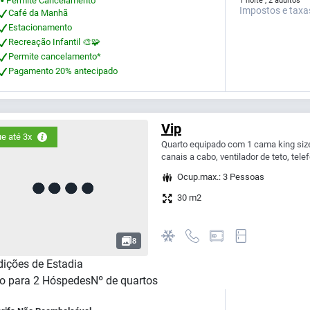
1 noite , 2 adultos
Impostos e taxa
Café da Manhã
Estacionamento
Recreação Infantil 🎨🧩
Permite cancelamento*
Pagamento 20% antecipado
Vip
e até 3x
Quarto equipado com 1 cama king size 
canais a cabo, ventilador de teto, telef
Ocup.max.: 3 Pessoas
30 m2
8
ições de Estadia
o para
2
Hóspedes
Nº de quartos