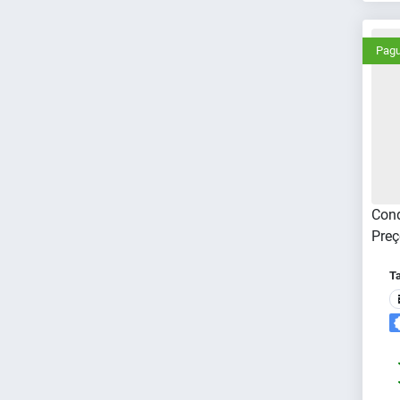
Pagu
Cond
Preç
T