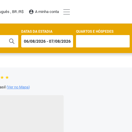
uguês , BR /
R$
A minha conta
DATAS DA ESTADIA
QUARTOS E HÓSPEDES
asil
(
Ver no Mapa
)