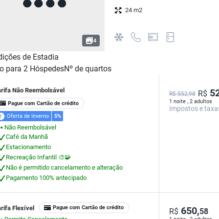
24 m2
4
ições de Estadia
o para
2
Hóspedes
Nº de quartos
arifa Não Reembolsável
52
R$
R$ 552,98
1 noite , 2 adultos
Pague com Cartão de crédito
Impostos e taxa
Oferta de Inverno
5%
Não Reembolsável
⬤
Café da Manhã
Estacionamento
Recreação Infantil 🎨🧩
Não é permitido cancelamento e alteração
Pagamento 100% antecipado
rifa Flexível
Pague com Cartão de crédito
650,
R$
58
Permite Cancelamento
⬤