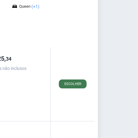
Queen
(+1)
5,
34
s não inclusos
ESCOLHER