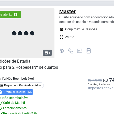
Master
e até 3x
Quarto equipado com ar condicionado S
secador de cabelo e varanda com red
Ocup.max.: 4 Pessoas
24 m2
5
ições de Estadia
o para
2
Hóspedes
Nº de quartos
arifa Não Reembolsável
74
R$
R$ 779,02
1 noite , 2 adultos
Pague com Cartão de crédito
Impostos e taxa
Oferta de Inverno
5%
Não Reembolsável
⬤
Café da Manhã
Estacionamento
Recreação Infantil 🎨🧩