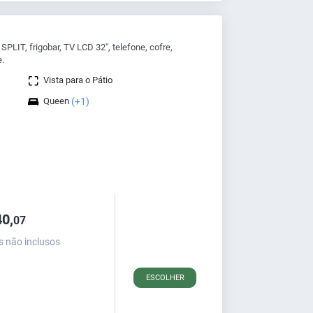
PLIT, frigobar, TV LCD 32", telefone, cofre,
e.
Vista para o Pátio
Queen
(+1)
0,
07
s não inclusos
ESCOLHER