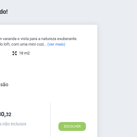
do!
aranda e vista para a natureza exuberante.
o loft, com uma mini cozi...
(ver mais)
18 m2
0,
32
s não inclusos
ESCOLHER