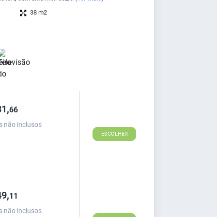
38 m2
1,
66
s não inclusos
ESCOLHER
9,
11
s não inclusos