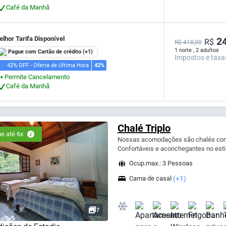
Café da Manhã
lhor Tarifa Disponível
24
R$
R$ 418,00
1 noite , 2 adultos
Pague com Cartão de crédito
(+1)
Impostos e taxa
42% OFF - Oferta de Ultima Hora
42%
Permite Cancelamento
⬤
Café da Manhã
Chalé Triplo
e até 6x
Nossas acomodações são chalés com v
Confortáveis e aconchegantes no estil
Ocup.max.: 3 Pessoas
Cama de casal
(+1)
7