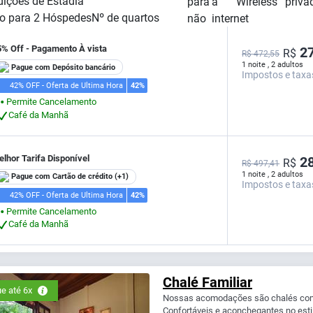
ições de Estadia
o para
2
Hóspedes
Nº de quartos
5% Off - Pagamento À vista
27
R$
R$ 472,55
1 noite , 2 adultos
Pague com Depósito bancário
Impostos e taxa
42% OFF - Oferta de Ultima Hora
42%
Permite Cancelamento
⬤
Café da Manhã
lhor Tarifa Disponível
28
R$
R$ 497,41
1 noite , 2 adultos
Pague com Cartão de crédito
(+1)
Impostos e taxa
42% OFF - Oferta de Ultima Hora
42%
Permite Cancelamento
⬤
Café da Manhã
Chalé Familiar
e até 6x
Nossas acomodações são chalés com v
Confortáveis e aconchegantes no estil