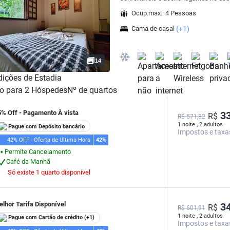
Ocup.max.: 4 Pessoas
Cama de casal
(+1)
14
ições de Estadia
o para
2
Hóspedes
Nº de quartos
5% Off - Pagamento À vista
33
R$
R$ 571,82
1 noite , 2 adultos
Pague com Depósito bancário
Impostos e taxa
42% OFF - Oferta de Ultima Hora
42%
Permite Cancelamento
⬤
Café da Manhã
Só existe 1 quarto disponível
lhor Tarifa Disponível
34
R$
R$ 601,91
1 noite , 2 adultos
Pague com Cartão de crédito
(+1)
Impostos e taxa