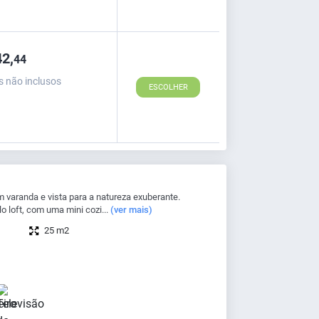
2,
44
s não inclusos
ESCOLHER
aranda e vista para a natureza exuberante.
o loft, com uma mini cozi...
(ver mais)
25 m2