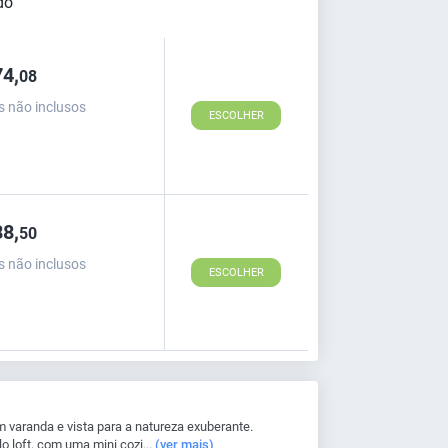
4,
08
s não inclusos
ESCOLHER
8,
50
s não inclusos
ESCOLHER
aranda e vista para a natureza exuberante.
o loft, com uma mini cozi...
(ver mais)