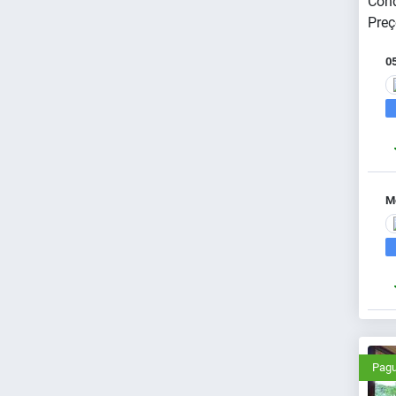
Cond
Preç
0
Me
Pagu