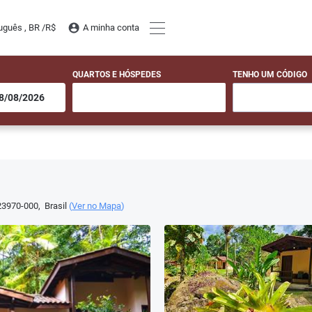
uguês , BR /
R$
A minha conta
QUARTOS E HÓSPEDES
TENHO UM CÓDIGO
3970-000
,
Brasil
(
Ver no Mapa
)