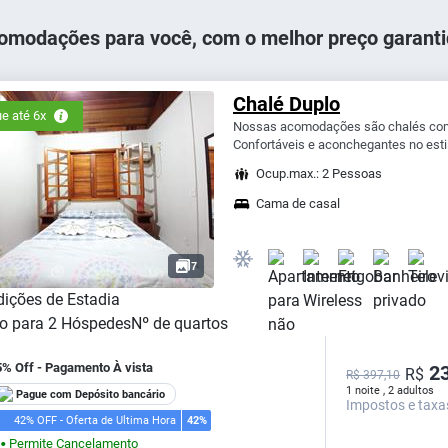
omodações para você, com o melhor preço garanti
Chalé Duplo
e até 6x
Nossas acomodações são chalés com v
Confortáveis e aconchegantes no estil
Ocup.max.: 2 Pessoas
Cama de casal
7
ições de Estadia
o para
2
Hóspedes
Nº de quartos
5% Off - Pagamento À vista
23
R$
R$ 397,10
1 noite , 2 adultos
Pague com Depósito bancário
Impostos e taxa
42% OFF - Oferta de Ultima Hora
42%
Permite Cancelamento
⬤