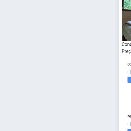
Cond
Preç
0
Me