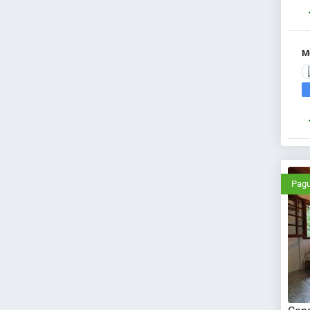
Me
Pagu