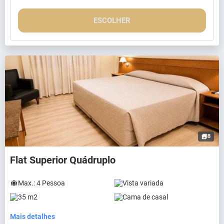
ESCOLHER
8
Flat Superior Quádruplo
Max.:
4
Pessoa
Vista variada
35 m2
Cama de casal
Mais detalhes