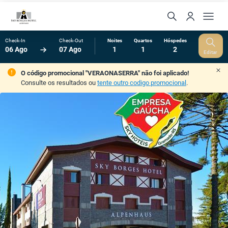
Check-In
Check-Out
Noites
Quartos
Hóspedes
06 Ago
07 Ago
1
1
2
Editar
O código promocional "VERAONASERRA" não foi aplicado!
Consulte os resultados ou
tente outro codigo promocional
.