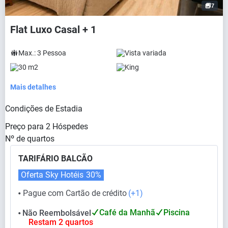
7
Flat Luxo Casal + 1
Max.:
3
Pessoa
Vista variada
30 m2
King
Mais detalhes
Condições de Estadia
Preço para
2
Hóspedes
Nº de quartos
TARIFÁRIO BALCÃO
Oferta Sky Hotéis
30%
Pague com Cartão de crédito
(+1)
⬤
Café da Manhã
Piscina
Não Reembolsável
⬤
Restam 2 quartos