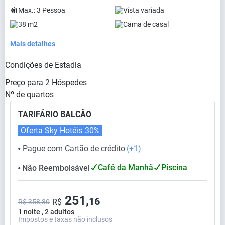
Max.:
3
Pessoa
Vista variada
38 m2
Cama de casal
Mais detalhes
Condições de Estadia
Preço para
2
Hóspedes
Nº de quartos
TARIFÁRIO BALCÃO
Oferta Sky Hotéis
30%
Pague com Cartão de crédito
(+1)
⬤
Café da Manhã
Piscina
Não Reembolsável
⬤
251,
16
R$
R$ 358,80
1 noite , 2 adultos
Impostos e taxas não inclusos