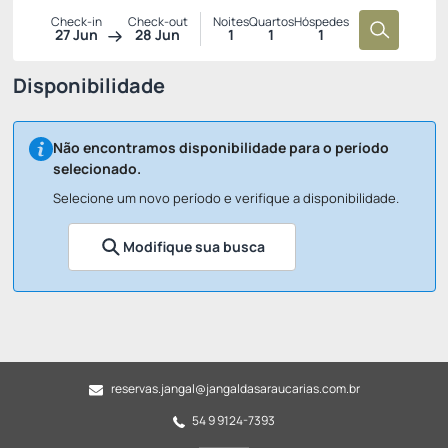
Check-in
Check-out
Noites
Quartos
Hóspedes
27 Jun
28 Jun
1
1
1
Disponibilidade
Não encontramos disponibilidade para o período
selecionado.
Selecione um novo período e verifique a disponibilidade.
Modifique sua busca
reservas.jangal@jangaldasaraucarias.com.br
54 9 9124-7393